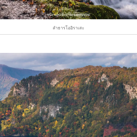
ลำธารโออิราเสะ