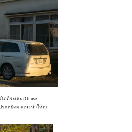
ออิระเสะ (Oirase
ราคาประหยัดมาแนะนำให้ทุก