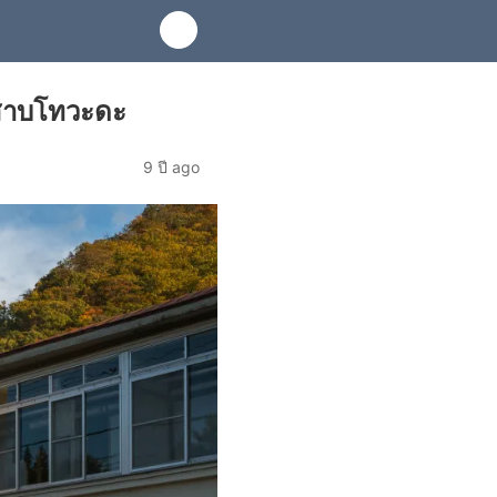
สาบโทวะดะ
9 ปี ago