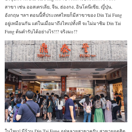
สาขา เช่น ออสเตรเลีย, จีน, ฮ่องกง, อินโดนีเซีย, ญี่ปุ่น,
อังกฤษ ฯลฯ ตอนนี้ที่ประเทศไทยก็มีสาขาของ Din Tai Fung
อยู่เหมือนกัน แต่ในเมื่อมาถึงไทเปทั้งที จะไม่มาชิม Din Tai
Fung ต้นตำรับได้อย่างไร!!? จริงมะ!?
ในไทเป มีร้าน Din Tai Fung อยู่หลายสาขาครับ สาขายอดฮิต