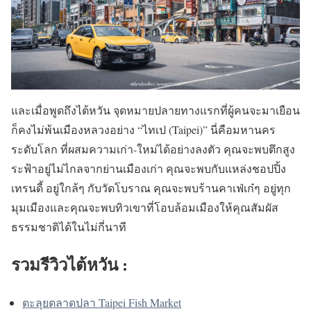
และเมื่อพูดถึงไต้หวัน จุดหมายปลายทางแรกที่ผู้คนจะมาเยือน
ก็คงไม่พ้นเมืองหลวงอย่าง “ไทเป (Taipei)” นี่คือมหานคร
ระดับโลก ที่ผสมความเก่า-ใหม่ได้อย่างลงตัว คุณจะพบตึกสูง
ระฟ้าอยู่ไม่ไกลจากย่านเมืองเก่า คุณจะพบกับแหล่งชอปปิ้ง
เทรนดี้ อยู่ใกล้ๆ กับวัดโบราณ คุณจะพบร้านคาเฟ่เก๋ๆ อยู่ทุก
มุมเมืองและคุณจะพบทิวเขาที่โอบล้อมเมืองให้คุณสัมผัส
ธรรมชาติได้ในไม่กี่นาที
รวมรีวิวไต้หวัน :
ตะลุยตลาดปลา Taipei Fish Market