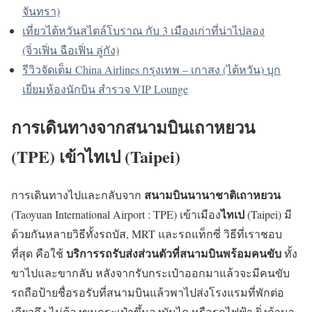
จันทรา)
เที่ยวไต้หวันสไตล์โบราณ กับ 3 เมืองเก่าที่น่าไปลอง
(จิ่วเฟิ่น ฉือเฟิ่น ลู่กัง)
รีวิวจัดเต็ม China Airlines กรุงเทพ – เกาสง (ไต้หวัน) บุก
เยี่ยมห้องนักบิน สำรวจ VIP Lounge
การเดินทางจากสนามบินเถาหยวน
(TPE) เข้าไทเป (Taipei)
สนามบินนานาชาติเถาหยวน
การเดินทางไปและกลับจาก
ไทเป
(Taoyuan International Airport : TPE)
เข้าเมือง
(Taipei) มี
ด้วยกันหลายวิธีทั้งรถบัส, MRT และรถแท็กซี่ วิธีที่เราชอบ
บริการรถรับส่งส่วนตัวที่สนามบินพร้อมคนขับ
ที่สุด คือใช้
ทั้ง
ขาไปและขากลับ หลังจากรับกระเป๋าออกมาแล้วจะมีคนขับ
รถถือป้ายชื่อรอรับที่สนามบินแล้วพาไปส่งโรงแรมที่พักต่อ
เดียวถึง ไม่ต้องขนกระเป๋าขึ้นลงบันได หรือรถไฟฟ้า ยิ่งถ้ามา