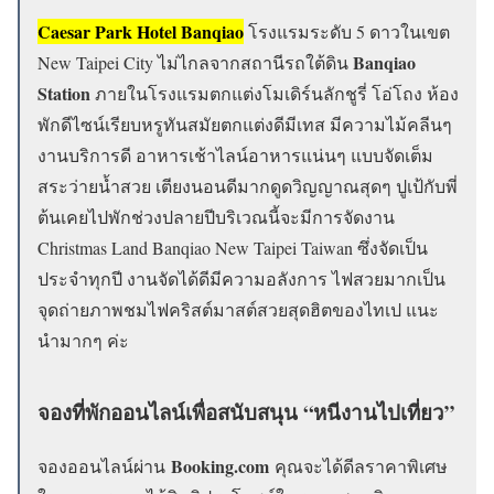
Caesar Park Hotel Banqiao
โรงแรมระดับ 5 ดาวในเขต
Banqiao
New Taipei City ไม่ไกลจากสถานีรถใต้ดิน
Station
ภายในโรงแรมตกแต่งโมเดิร์นลักชูรี่ โอ่โถง ห้อง
พักดีไซน์เรียบหรูทันสมัยตกแต่งดีมีเทส มีความไม้คลีนๆ
งานบริการดี อาหารเช้าไลน์อาหารแน่นๆ แบบจัดเต็ม
สระว่ายน้ำสวย เตียงนอนดีมากดูดวิญญาณสุดๆ ปูเป้กับพี่
ต้นเคยไปพักช่วงปลายปีบริเวณนี้จะมีการจัดงาน
Christmas Land Banqiao New Taipei Taiwan ซึ่งจัดเป็น
ประจำทุกปี งานจัดได้ดีมีความอลังการ ไฟสวยมากเป็น
จุดถ่ายภาพชมไฟคริสต์มาสต์สวยสุดฮิตของไทเป แนะ
นำมากๆ ค่ะ
จองที่พักออนไลน์เพื่อสนับสนุน “หนีงานไปเที่ยว”
Booking.com
จองออนไลน์ผ่าน
คุณจะได้ดีลราคาพิเศษ