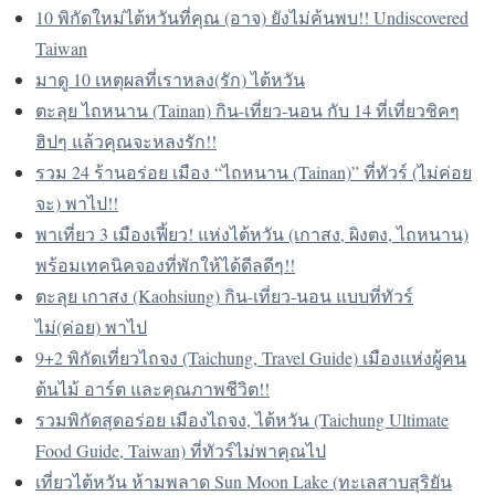
10 พิกัดใหม่ไต้หวันที่คุณ (อาจ) ยั
ง
ไม่ค้นพบ!! Undiscovered
Taiwan
มาดู 10 เหตุผลที่เราหลง(รัก) ไต้หวัน
ตะลุย ไถหนาน (Tainan) กิน-เที่ยว-นอน กับ 14 ที่เที่ยวชิคๆ
ฮิปๆ แล้วคุณจะหลงรัก!!
รวม 24 ร้านอร่อย เมือง “ไถหนาน (Tainan)” ที่ทัวร์ (ไม่ค่อย
จะ) พาไป!!
พาเที่ยว 3 เมืองเฟี้ยว! แห่งไต้หวัน (เกาสง, ผิงตง, ไถหนาน)
พร้อมเทคนิคจองที่พักให้ได้ดีลดีๆ!!
ตะลุย เกาสง (Kaohsiung) กิน-เที่ยว-นอน แบบที่ทัวร์
ไม่(ค่อย) พาไป
9+2 พิกัดเที่ยวไถจง (Taichung, Travel Guide) เมืองแห่งผู้คน
ต้นไม้ อาร์ต และคุณภาพชีวิต!!
รวมพิกัดสุดอร่อย เมืองไถจง, ไต้หวัน (Taichung Ultimate
Food Guide, Taiwan) ที่ทัวร์ไม่พาคุณไป
เที่ยวไต้หวัน ห้ามพลาด Sun Moon Lake (ทะเลสาบสุริยัน