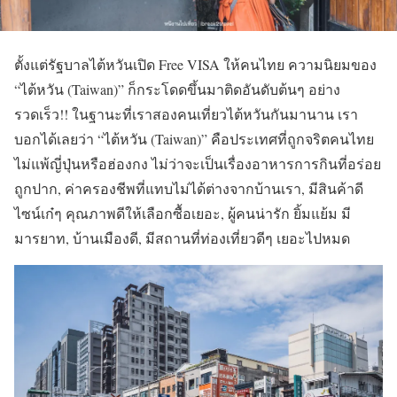
ตั้งแต่รัฐบาลไต้หวันเปิด Free VISA ให้คนไทย ความนิยมของ
“ไต้หวัน (Taiwan)” ก็กระโดดขึ้นมาติดอันดับต้นๆ อย่าง
รวดเร็ว!! ในฐานะที่เราสองคนเที่ยวไต้หวันกันมานาน เรา
บอกได้เลยว่า “ไต้หวัน (Taiwan)” คือประเทศที่ถูกจริตคนไทย
ไม่แพ้ญี่ปุ่นหรือฮ่องกง ไม่ว่าจะเป็นเรื่องอาหารการกินที่อร่อย
ถูกปาก, ค่าครองชีพที่แทบไม่ได้ต่างจากบ้านเรา, มีสินค้าดี
ไซน์เก๋ๆ คุณภาพดีให้เลือกซื้อเยอะ, ผู้คนน่ารัก ยิ้มแย้ม มี
มารยาท, บ้านเมืองดี, มีสถานที่ท่องเที่ยวดีๆ เยอะไปหมด