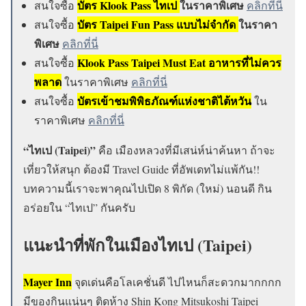
บัตร Klook Pass ไทเป
ในราคาพิเศษ
สนใจซื้อ
คลิกที่นี่
บัตร Taipei Fun Pass แบบไม่จำกัด
ในราคา
สนใจซื้อ
พิเศษ
คลิกที่นี่
Klook Pass Taipei Must Eat อาหารที่ไม่ควร
สนใจซื้อ
พลาด
ในราคาพิเศษ
คลิกที่นี่
บัตรเข้าชมพิพิธภัณฑ์แห่งชาติไต้หวัน
สนใจซื้อ
ใน
ราคาพิเศษ
คลิกที่นี่
“ไทเป (Taipei)”
คือ เมืองหลวงที่มีเสน่ห์น่าค้นหา ถ้าจะ
เที่ยวให้สนุก ต้องมี Travel Guide ที่อัพเดทไม่แพ้กัน!!
บทความนี้เราจะพาคุณไปเปิด 8 พิกัด (ใหม่) นอนดี กิน
อร่อยใน “ไทเป” กันครับ
แนะนำที่พักในเมืองไทเป (Taipei)
Mayer Inn
จุดเด่นคือโลเคชั่นดี ไปไหนก็สะดวกมากกกก
มีของกินแน่นๆ ติดห้าง Shin Kong Mitsukoshi Taipei