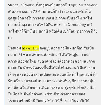
Station!!! โรงแรมตั้งอยู่ตรงข้ามสถานี Taipei Main Station
เดินลงทางออก Z2 ข้ามถนนก็ถึงโรงแรมแล้วค่ะ เป็น
จุดศูนย์กลางในการคมนาคมไม่ว่าจะเป็นรถไฟ รถไฟ
ความเร็วสูง และรถไฟใต้ดิน ห่างจาก Xiemending แค่
รถไฟฟ้าใต้ดินไป 1 สถานี หรือเดินไปกิโลเมตรกว่าๆ ก็ถึง
ค่ะ
Mayer Inn
โรงแรม
ตั้งอยู่บนอาคารมีแผนกต้อนรับเปิด
ตลอด 24 ชม แม้ขนาดห้องพักจะไม่ได้ใหญ่มาก แต่
สภาพห้องพักใหม่ สะอาด พร้อมสิ่งอำนวยความสะดวก
ครบครัน มีการจัดสรรพื้นที่ได้ดีทั้งห้องนอน โต๊ะทำงาน
เล็กๆ และห้องน้ำส่วนเปียกและส่วนแห้ง น้ำไหลแรงดี น้ำ
ร้อนเร็ว ราคาต่อคืนประมาณ 2 พันต้นๆ ถือว่าราคาคุ้ม
ค่า ดีเด่นในเรื่องการเดินทางสะดวกสุดๆค่ะ (ข้อเสีย คือ
ในห้องไม่มีหน้าต่างค่ะ) ส่วนด้านล่างอาคารของ
โรงแรมซ้ายมือมี Family Mart ให้ซื้อของกินจุกจิกได้