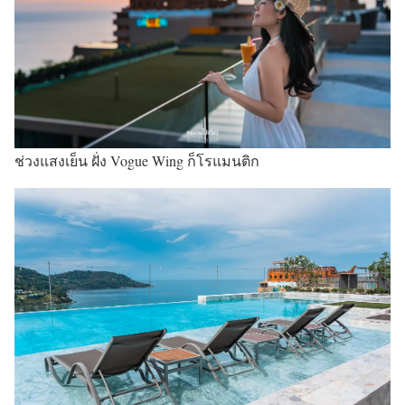
ช่วงแสงเย็น ฝั่ง Vogue Wing ก็โรแมนติก