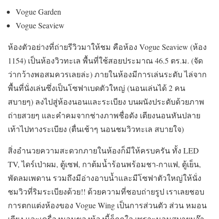
Vogue Garden
Vogue Seaview
ห้องตัวอย่างที่ถ่ายรีวิวมาให้ชม คือห้อง Vogue Seaview (ห้อง
1154) เป็นห้องวิวทะเล พื้นที่ใช้สอยประมาณ 46.5 ตร.ม. (จัด
ว่ากว้างพอสมควรเลยล่ะ) ภายในห้องมีการเล่นระดับ ไล่จาก
พื้นที่นั่งเล่นซึ่งเป็นโซฟาเบดตัวใหญ่ (นอนเล่นได้ 2 คน
สบายๆ) ลงไปสู่ห้องนอนและระเบียง บนผนังประดับด้วยภาพ
ถ่ายสวยๆ และคำคมจากช่างภาพชื่อดัง เตียงนอนหันปลาย
เท้าไปทางระเบียง (ตื่นเช้าๆ นอนชมวิวทะเล สบายใจ)
สิ่งอำนวยความสะดวกภายในห้องก็มีให้ครบครัน ทั้ง LED
TV, ไดร์เป่าผม, ตู้เซฟ, กาต้มน้ำร้อนพร้อมชา-กาแฟ, ตู้เย็น,
พัดลมเพดาน รวมถึงมีอ่างอาบน้ำและมีโซฟาตัวใหญ่ให้นั่ง
ชมวิวที่ริมระเบียงด้วย!! ด้วยความที่ชอบถ่ายรูป เราเลยชอบ
การตกแต่งห้องของ Vogue Wing เป็นการส่วนตัว ส่วน หมอน
เตียง และเครื่องนอนของห้องนี้ก็ถูกใจ เพราะนอนสบายมว๊า