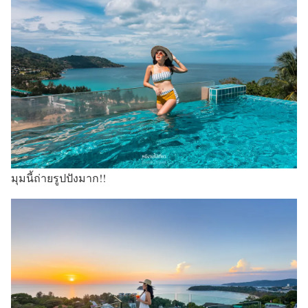
มุมนี้ถ่ายรูปปังมาก!!