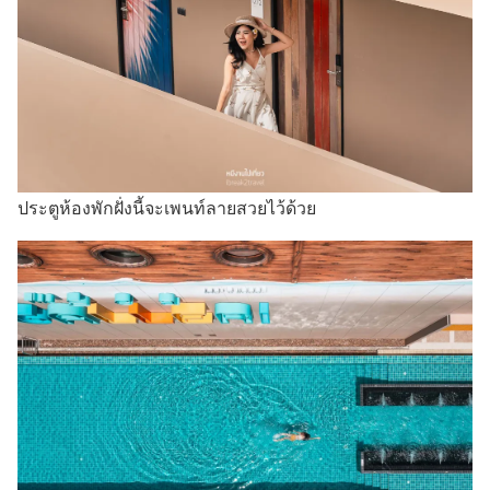
ประตูห้องพักฝั่งนี้จะเพนท์ลายสวยไว้ด้วย