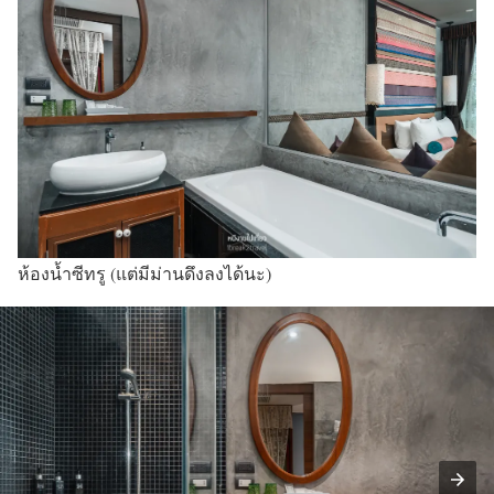
ห้องน้ำซีทรู (แต่มีม่านดึงลงได้นะ)