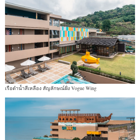
เรือดำน้ำสีเหลือง สัญลักษณ์ฝั่ง Vogue Wing