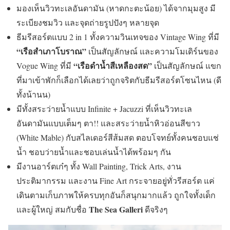
มองเห็นวิวทะเลอันดามัน (หาดกะตะน้อย) ได้จากมุมสูง มี
ระเบียงชมวิว และจุดถ่ายรูปปังๆ หลายจุด
ธีมรีสอร์ตแบบ 2 in 1 ทั้งความวินเทจของ Vintage Wing ที่มี
“เรือสำเภาโบราณ”
เป็นสัญลักษณ์ และความโมเดิร์นของ
“เรือดำน้ำสีเหลืองสด”
Vogue Wing ที่มี
เป็นสัญลักษณ์ แขก
ที่มาเข้าพักก็เลือกได้เลยว่าถูกจริตกับธีมรีสอร์ตโซนไหน (ดี
ทั้งน้านน)
มีทั้งสระว่ายน้ำแบบ Infinite + Jacuzzi ที่เห็นวิวทะเล
อันดามันแบบเต็มๆ ตา!! และสระว่ายน้ำหิวอ่อนสีขาว
(White Mable) กับสไลเดอร์สีส้มสด ตอบโจทย์ทั้งคนชอบแช่
น้ำ ชอบว่ายน้ำและชอบเล่นน้ำได้พร้อมๆ กัน
มีงานอาร์ตเก๋ๆ ทั้ง Wall Painting, Trick Arts, งาน
ประติมากรรม และงาน Fine Art กระจายอยู่ทั่วรีสอร์ต แค่
เดินตามเก็บภาพให้ครบทุกอันก็สนุกมากแล้ว ถูกใจทั้งเด็ก
The Sea Galleri
และผู้ใหญ่ สมกับชื่อ
ดีจริงๆ