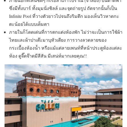
ภายนอกที่เห็นชัดๆ ก็เรือสำเภาโบราณ (จำลอง) บนดาดฟ้า
ซึ่งมีทั้งบาร์ ทั้งมุมนั่งชิลล์ และจุดถ่ายรูป ถัดจากนั้นก็เป็น
Infinite Pool ที่วางตัวยาวไปจนถึงริมตึก มองเห็นวิวหาดกะ
ตะน้อยได้แบบเต็มตา
ภายในก็โดดเด่นที่การตกแต่งห้องพัก ไม่ว่าจะเป็นการใช้ผ้า
ไทยและผ้าปาเต๊ะมาบุหัวเตียง การวางลวดลายของ
กระเบื้องห้องน้ำ หรือแม้แต่ลายเพนท์ที่หน้าประตูห้องแต่ละ
ห้อง ดูจี๊ดจ๊าดมีสีสัน มีเสน่ห์มากเลยคุณ!!