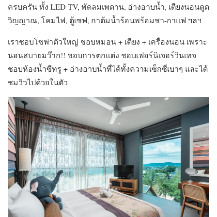
ครบครัน ทั้ง LED TV, พัดลมเพดาน, อ่างอาบน้ำ, เตียงนอนดูด
วิญญาณ, โคมไฟ, ตู้เซฟ, กาต้มน้ำร้อนพร้อมชา-กาแฟ ฯลฯ
เราชอบโซฟาตัวใหญ่ ชอบหมอน + เตียง + เครื่องนอน เพราะ
นอนสบายมว๊าก!! ชอบการตกแต่ง ชอบเฟอร์นิเจอร์วินเทจ
ชอบห้องน้ำซีทรู + อ่างอาบน้ำที่ได้ทั้งความเซ็กซี่เบาๆ และได้
ชมวิวไปด้วยในตัว