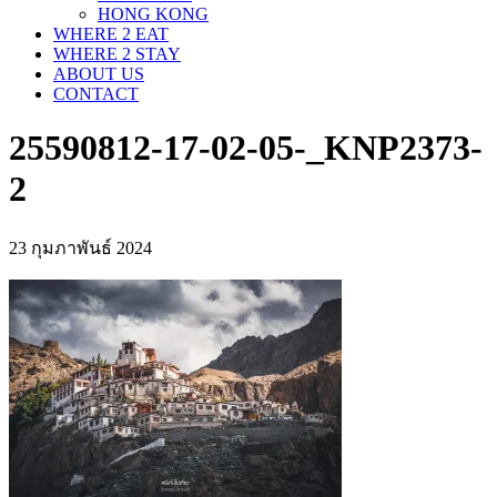
HONG KONG
WHERE 2 EAT
WHERE 2 STAY
ABOUT US
CONTACT
25590812-17-02-05-_KNP2373-
2
23 กุมภาพันธ์ 2024