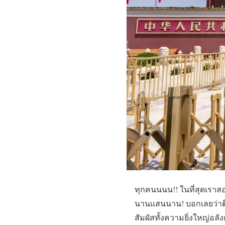
ทุกคนนนน!! ในที่สุดเราส
นานแสนนาน! บอกเลยว่าตื่
สัมผัสทั้งความยิ่งใหญ่อลั