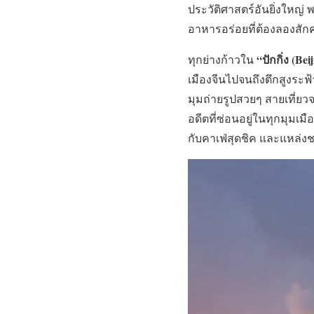
ประวัติศาสตร์อันยิ่งใหญ่
อาหารอร่อยที่ต้องลองสักคร
“ปักกิ่ง (Bei
ทุกย่างก้าวใน
เมืองจีนไปจนถึงตึกสูงระฟ้
มุมถ่ายรูปสวยๆ สายเที่ยวจ
อดีตที่ซ่อนอยู่ในทุกมุมเ
กับคาเฟ่สุดชิค และแหล่ง