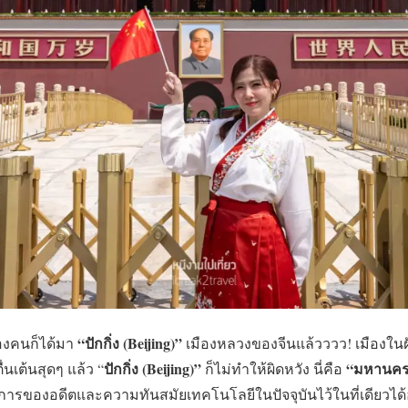
“ปักกิ่ง (Beijing)”
องคนก็ได้มา
เมืองหลวงของจีนแล้วววว! เมืองในฝัน
ปักกิ่ง (Beijing)”
“มหานคร
นเต้นสุดๆ แล้ว “
ก็ไม่ทำให้ผิดหวัง นี่คือ
งการของอดีตและความทันสมัยเทคโนโลยีในปัจจุบันไว้ในที่เดียวได้อย