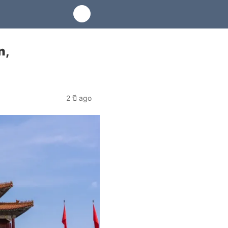
n,
2 ปี ago