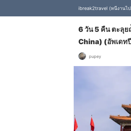
ibreak2travel (หนีงานไปเ
6 วัน 5 คืน ตะลุย
China) (อัพเดท
pupey