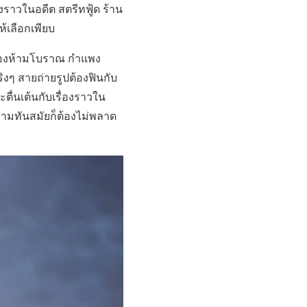
งราวในอดีต สตรีทฟู้ด ร้าน
ห้เลือกเพียบ
้องห้ามโบราณ กำแพง
ิงๆ สายถ่ายรูปต้องฟินกับ
ตื่นเต้นกับเรื่องราวใน
วามทันสมัยก็ต้องไม่พลาด