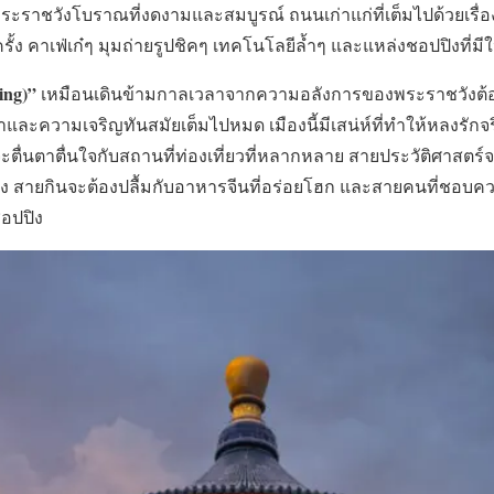
 พระราชวังโบราณที่งดงามและสมบูรณ์ ถนนเก่าแก่ที่เต็มไปด้วยเรื่อ
ั้ง คาเฟ่เก๋ๆ มุมถ่ายรูปชิคๆ เทคโนโลยีล้ำๆ และแหล่งชอปปิงที่มีใ
jing)”
เหมือนเดินข้ามกาลเวลาจากความอลังการของพระราชวังต
าและความเจริญทันสมัยเต็มไปหมด เมืองนี้มีเสน่ห์ที่ทำให้หลงรักจร
ะตื่นตาตื่นใจกับสถานที่ท่องเที่ยวที่หลากหลาย สายประวัติศาสตร์จะ
มือง สายกินจะต้องปลื้มกับอาหารจีนที่อร่อยโฮก และสายคนที่ชอบค
ชอปปิง