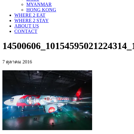
MYANMAR
HONG KONG
WHERE 2 EAT
WHERE 2 STAY
ABOUT US
CONTACT
14500606_10154595021224314_
7 ตุลาคม 2016