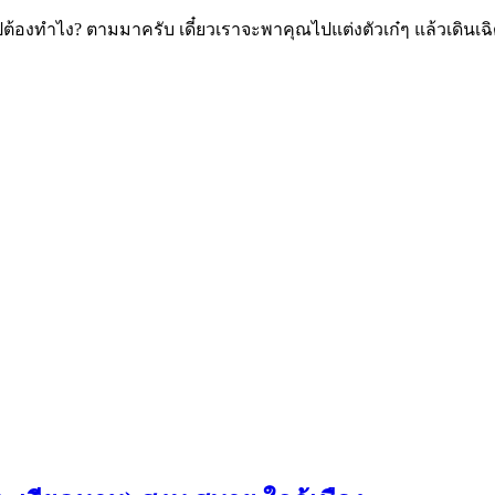
ปต้องทำไง? ตามมาครับ เดี๋ยวเราจะพาคุณไปแต่งตัวเก๋ๆ แล้วเดินเฉ