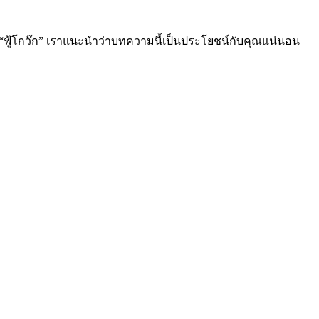
ยว “ฟู้โกว๊ก” เราแนะนำว่าบทความนี้เป็นประโยชน์กับคุณแน่นอน