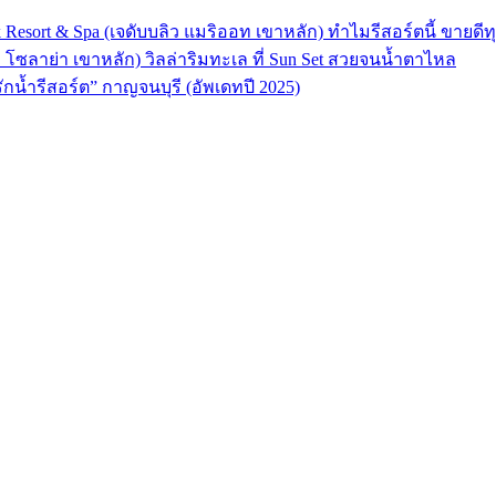
 Resort & Spa (เจดับบลิว แมริออท เขาหลัก) ทำไมรีสอร์ตนี้ ขายดีทุ
ลา โซลาย่า เขาหลัก) วิลล่าริมทะเล ที่ Sun Set สวยจนน้ำตาไหล
“รักน้ำรีสอร์ต” กาญจนบุรี (อัพเดทปี 2025)