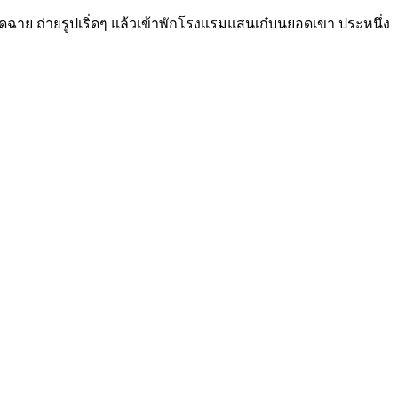
ิดฉาย ถ่ายรูปเริ่ดๆ แล้วเข้าพักโรงแรมแสนเก๋บนยอดเขา ประหนึ่ง