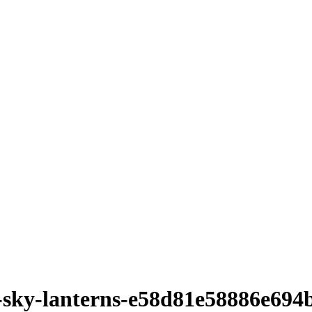
he-sky-lanterns-e58d81e58886e69