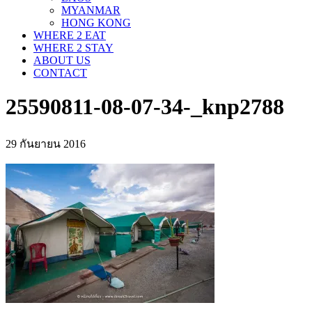
MYANMAR
HONG KONG
WHERE 2 EAT
WHERE 2 STAY
ABOUT US
CONTACT
25590811-08-07-34-_knp2788
29 กันยายน 2016