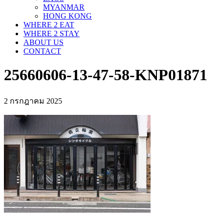
MYANMAR
HONG KONG
WHERE 2 EAT
WHERE 2 STAY
ABOUT US
CONTACT
25660606-13-47-58-KNP01871
2 กรกฎาคม 2025