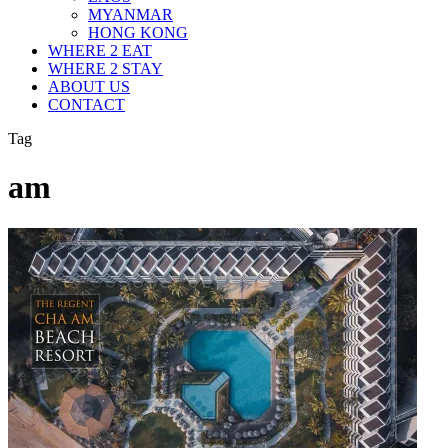
MYANMAR
HONG KONG
WHERE 2 EAT
WHERE 2 STAY
ABOUT US
CONTACT
Tag
am