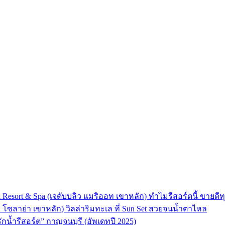
 Resort & Spa (เจดับบลิว แมริออท เขาหลัก) ทำไมรีสอร์ตนี้ ขายดีทุ
ลา โซลาย่า เขาหลัก) วิลล่าริมทะเล ที่ Sun Set สวยจนน้ำตาไหล
“รักน้ำรีสอร์ต” กาญจนบุรี (อัพเดทปี 2025)