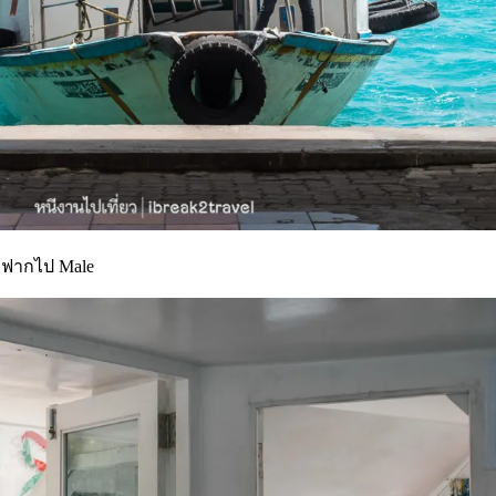
มฟากไป Male