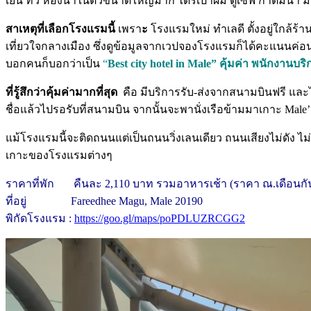
เย็น ทีวี ห้องน้ำในตัวขนาดใหญ่มาก ไดร์เป่าผม ตู้เซฟ กาต้มน้ำ ม
สาเหตุที่เลือกโรงแรมนี้
เพรา
ะ
โรงแรมใหม่
ทำเลดี ตั้งอยู่ใกล้ร
เที่ยวใจกลางเมือง ซึ่งดูข้อมูลจากเวปจองโรงแรมก็ได้คะแนนค่อนข
บอกคนก็บอกว่าเป็น
“
Best city hotel in Male” คุ้มค่า พนักงานบ
ที่รู้สึกว่าคุ้มค่ามากที่สุด
คือ มีบริการรับ-ส่งจากสนามบินฟรี และไ
ชื่อแล้วไปรอรับที่สนามบิน จากนั้นจะพานั่งเรือข้ามมาเกาะ Male’ แ
แม้โรงแรมนี้จะติดถนนแต่เป็นถนนวิ่งเลนเดียว ถนนเสียงไม่ดัง ไม
เกาะของโรงแรมต่างๆ
ราคาที่พัก คืนละ 2,110 บาท รวมอาหารเช้า (ราคา ณ.เดือนกั
ที่อยู่ Fareedhee Magu, Male 20190
พิกัดโรงแรม :
https://goo.gl/maps/poPDLUZRCGG2