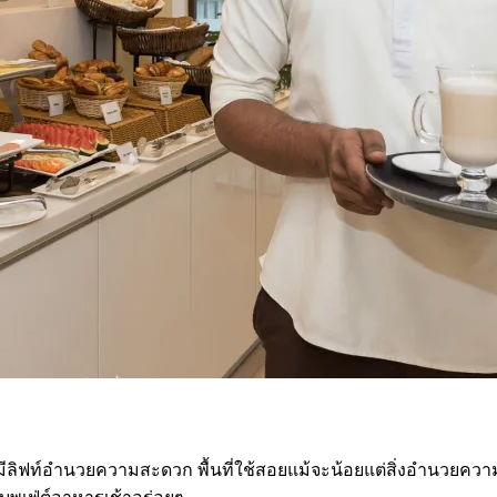
มีลิฟท์อำนวยความสะดวก พื้นที่ใช้สอยแม้จะน้อยแต่สิ่งอำนวยความส