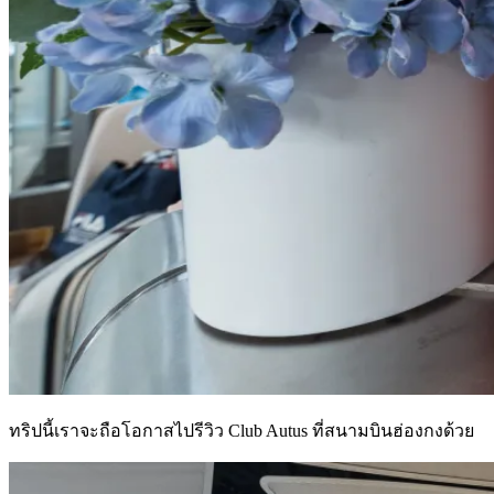
ทริปนี้เราจะถือโอกาสไปรีวิว Club Autus ที่สนามบินฮ่องกงด้วย