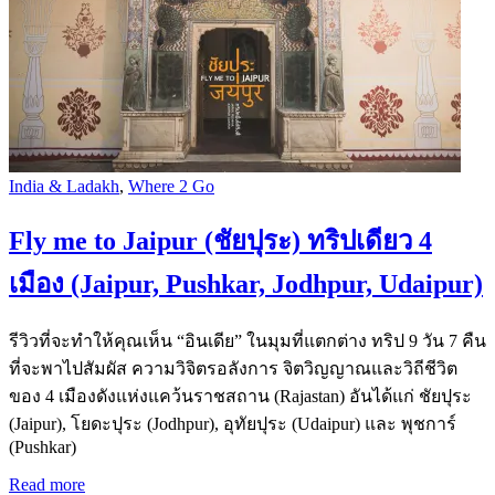
India & Ladakh
,
Where 2 Go
Fly me to Jaipur (ชัยปุระ) ทริปเดียว 4
เมือง (Jaipur, Pushkar, Jodhpur, Udaipur)
รีวิวที่จะทำให้คุณเห็น “อินเดีย” ในมุมที่แตกต่าง ทริป 9 วัน 7 คืน
ที่จะพาไปสัมผัส ความวิจิตรอลังการ จิตวิญญาณและวิถีชีวิต
ของ 4 เมืองดังแห่งแคว้นราชสถาน (Rajastan) อันได้แก่ ชัยปุระ
(Jaipur), โยดะปุระ (Jodhpur), อุทัยปุระ (Udaipur) และ พุชการ์
(Pushkar)
Read more