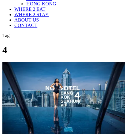
HONG KONG
WHERE 2 EAT
WHERE 2 STAY
ABOUT US
CONTACT
Tag
4