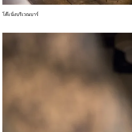
โต๊ะนั่งบริเวณบาร์