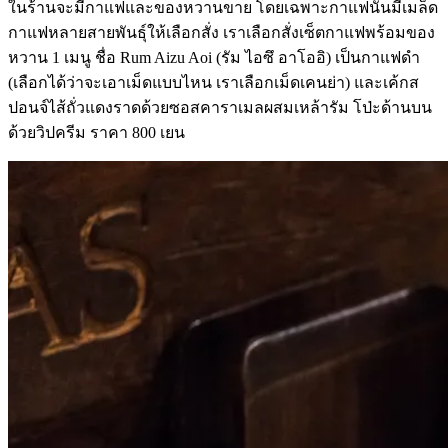
ในร้านจะมีกาแฟและของหวานขาย โดยเฉพาะกาแฟนั้นมีเมล็ด
กาแฟหลายสายพันธุ์ให้เลือกสั่ง เราเลือกสั่งเซ็ตกาแฟพร้อมของ
หวาน 1 เมนู ชื่อ Rum Aizu Aoi (รัม ไอซึ อาโออิ) เป็นกาแฟดำ
(เลือกได้ว่าจะเอาเม็ดแบบไหน เราเลือกเม็ดเคนย่า) และเค้กส
ปอนจ์ไส้ถั่วแดงราดด้วยซอสคาราเมลผสมเหล้ารัม โป่ะด้านบน
ด้วยวิปครีม ราคา 800 เยน