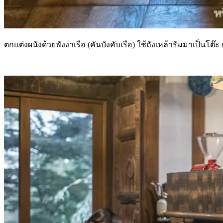
ตกแต่งผนังด้วยพังงาเรือ (คันบังคับเรือ) ใช้ถังเหล้ารัมมาเป็นโต๊ะ 