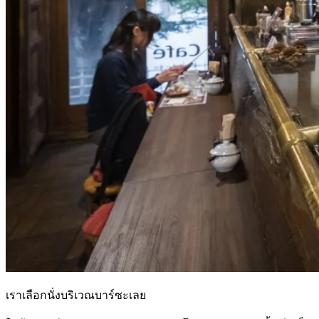
เราเลือกนั่งบริเวณบาร์ซะเลย