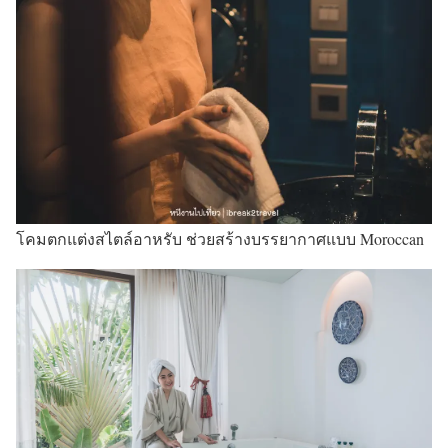
โคมตกแต่งสไตล์อาหรับ ช่วยสร้างบรรยากาศแบบ Moroccan