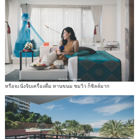
หรือจะนั่งจิบเครื่องดื่ม ทานขนม ชมวิว ก็ชิลล์มาก