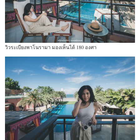
วิวระเบียงพาโนรามา มองเห็นได้ 180 องศา