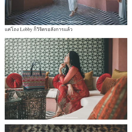
แค่โถง Lobby ก็วิจิตรอลังการแล้ว