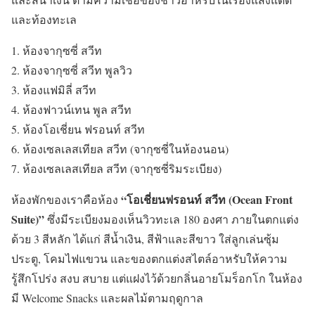
และ
ท้องทะเล
ห้องจากุซซี่
สวีท
ห้องจากุซซี่
สวีท
พูลวิว
ห้องแฟมิลี่
สวีท
ห้องฟาวน์เทน
พูล
สวีท
ห้องโอเชี่ยน
ฟรอนท์
สวีท
ห้องเซลเลสเทียล
สวีท
(
จากุซซี่ในห้องนอน
)
ห้องเซลเลสเทียล
สวีท
(
จากุซซี่ริมระเบียง
)
“โอเชี่ยนฟรอนท์ สวีท (Ocean Front
ห้องพักของเราคือห้อง
Suite)”
ซึ่งมีระเบียงมองเห็นวิวทะเล 180 องศา ภายในตกแต่ง
ด้วย 3 สีหลัก ได้แก่ สีน้ำเงิน, สีฟ้าและสีขาว ใส่ลูกเล่นซุ้ม
ประตู, โคมไฟแขวน และของตกแต่งสไตล์อาหรับให้ความ
รู้สึกโปร่ง สงบ สบาย แต่แฝงไว้ด้วยกลิ่นอายโมร็อกโก ในห้อง
มี Welcome Snacks และผลไม้ตามฤดูกาล