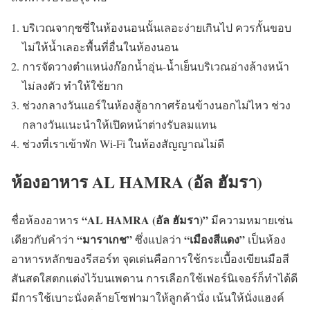
บริเวณจากุซซี่ในห้องนอนนั้นเลอะง่ายเกินไป ควรกั้นขอบ
ไม่ให้น้ำเลอะพื้นที่อื่นในห้องนอน
การจัดวางตำแหน่งก๊อกน้ำอุ่น-น้ำเย็นบริเวณอ่างล้างหน้า
ไม่ลงตัว ทำให้ใช้ยาก
ช่วงกลางวันแอร์ในห้องสู้อากาศร้อนข้างนอกไม่ไหว ช่วง
กลางวันแนะนำให้เปิดหน้าต่างรับลมแทน
ช่วงที่เราเข้าพัก Wi-Fi ในห้องสัญญาณไม่ดี
ห้องอาหาร AL HAMRA (อัล ฮัมรา)
“AL HAMRA (อัล ฮัมรา)”
ชื่อห้องอาหาร
มีความหมายเช่น
“มาราเกช”
“เมืองสีแดง”
เดียวกับคำว่า
ซึ่งแปลว่า
เป็นห้อง
อาหารหลักของรีสอร์ท จุดเด่นคือการใช้กระเบื้องเขียนมือสี
สันสดใสตกแต่งไว้บนเพดาน การเลือกใช้เฟอร์นิเจอร์ก็ทำได้ดี
มีการใช้เบาะนั่งคล้ายโซฟามาให้ลูกค้านั่ง เน้นให้นั่งแฮงค์