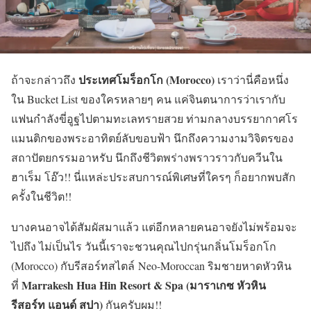
ประเทศโมร็อกโก (Morocco)
ถ้าจะกล่าวถึง
เราว่านี่คือหนึ่ง
ใน Bucket List ของใครหลายๆ คน แค่จินตนาการว่าเรากับ
แฟนกำลังขี่อูฐไปตามทะเลทรายสวย ท่ามกลางบรรยากาศโร
แมนติกของพระอาทิตย์ลับขอบฟ้า นึกถึงความงามวิจิตรของ
สถาปัตยกรรมอาหรับ นึกถึงชีวิตพร่างพราวราวกับควีนใน
ฮาเร็ม โอ๊ว!! นี่แหล่ะประสบการณ์พิเศษที่ใครๆ ก็อยากพบสัก
ครั้งในชีวิต!!
บางคนอาจได้สัมผัสมาแล้ว แต่อีกหลายคนอาจยังไม่พร้อมจะ
ไปถึง ไม่เป็นไร วันนี้เราจะชวนคุณไปกรุ่นกลิ่นโมร็อกโก
(Morocco) กับรีสอร์ทสไตล์
Neo-Moroccan ริมชายหาดหัวหิน
Marrakesh Hua Hin Resort & Spa (มาราเกซ หัวหิน
ที่
รีสอร์ท แอนด์ สปา)
กันครับผม!!