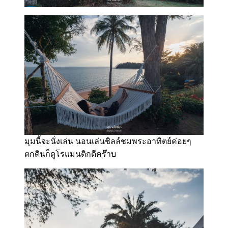
มุมนี้จะนั่งเล่น นอนเล่นชิลล์ชมพระอาทิตย์ค่อยๆ
ตกดินก็ดูโรแมนติกดีคร๊าบ