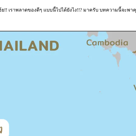
้ย!! เราพลาดของดีๆ แบบนี้ไปได้ยังไง!!? มาครับ บทความนี้จะพาคุณไปร