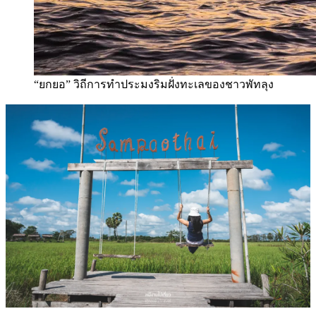
“ยกยอ” วิถีการทำประมงริมฝั่งทะเลของชาวพัทลุง