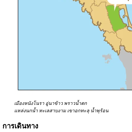
เมืองหนังโนรา อู่นาข้าว พราวน้ำตก
แหล่งนกน้ำ ทะเลสาบงาม เขาอกทะลุ น้ำพุร้อน
การเดินทาง