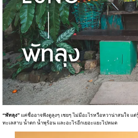
“พัทลุง”
แค่ชื่ออาจฟังดูลุงๆ เชยๆ ไม่มีอะไรหวือหวาน่าสนใจ แต่ร
ทะเลสาบ น้ำตก น้ำพุร้อน และอะไรอีกเยอะแยะไปหมด