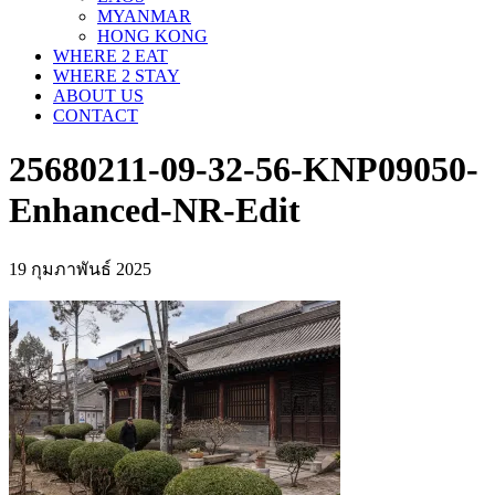
MYANMAR
HONG KONG
WHERE 2 EAT
WHERE 2 STAY
ABOUT US
CONTACT
25680211-09-32-56-KNP09050-
Enhanced-NR-Edit
19 กุมภาพันธ์ 2025