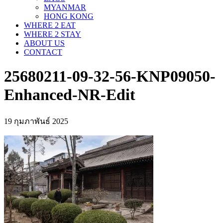
MYANMAR
HONG KONG
WHERE 2 EAT
WHERE 2 STAY
ABOUT US
CONTACT
25680211-09-32-56-KNP09050-
Enhanced-NR-Edit
19 กุมภาพันธ์ 2025