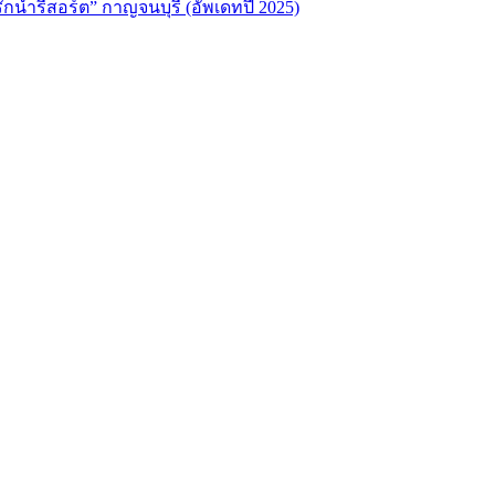
“รักน้ำรีสอร์ต” กาญจนบุรี (อัพเดทปี 2025)