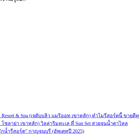
 Resort & Spa (เจดับบลิว แมริออท เขาหลัก) ทำไมรีสอร์ตนี้ ขายดีทุ
ลา โซลาย่า เขาหลัก) วิลล่าริมทะเล ที่ Sun Set สวยจนน้ำตาไหล
“รักน้ำรีสอร์ต” กาญจนบุรี (อัพเดทปี 2025)