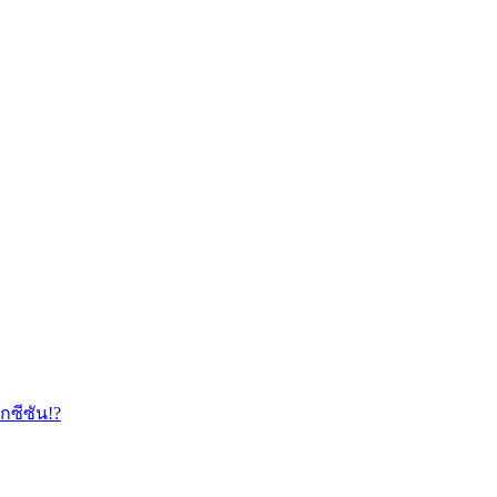
กซีซัน!?