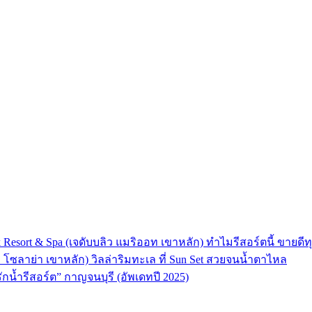
 Resort & Spa (เจดับบลิว แมริออท เขาหลัก) ทำไมรีสอร์ตนี้ ขายดีทุ
ลา โซลาย่า เขาหลัก) วิลล่าริมทะเล ที่ Sun Set สวยจนน้ำตาไหล
“รักน้ำรีสอร์ต” กาญจนบุรี (อัพเดทปี 2025)