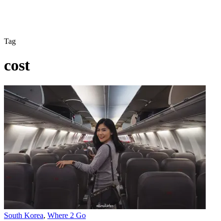
Tag
cost
South Korea
,
Where 2 Go