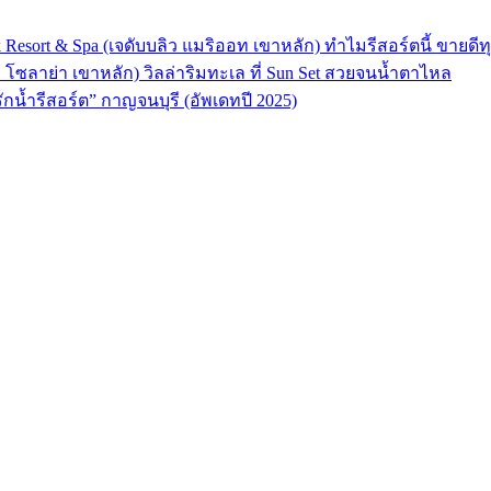
 Resort & Spa (เจดับบลิว แมริออท เขาหลัก) ทำไมรีสอร์ตนี้ ขายดีทุ
ลา โซลาย่า เขาหลัก) วิลล่าริมทะเล ที่ Sun Set สวยจนน้ำตาไหล
“รักน้ำรีสอร์ต” กาญจนบุรี (อัพเดทปี 2025)