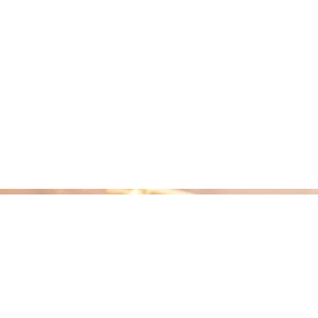
แห่งความสุขริมโขง
ินเที่ยวสุดปัง!! ห้ามพลาด!!