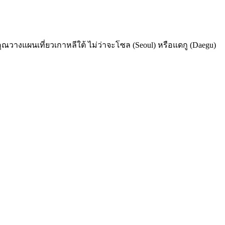
าคุณวางแผนเที่ยวเกาหลีใต้ ไม่ว่าจะโซล (Seoul) หรือแดกู (Daegu)