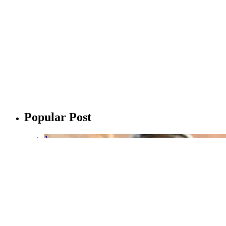
Popular Post
1
Taiwan
จดเลย 10 ของฝากจากไต้หวัน ซื้ออะไรดี?
2
Thailand
,
Where 2 Go
เที่ยว นครพนม 3 วัน 2 คืน จัดมาให้ครบรส ณ เมือง
3
Malaysia
,
Where 2 Go
ปีนัง (Penang)!! ปังเว้ยเฮ้ย!! 3 วัน 2 คืน กับ 11 พิกัด ก