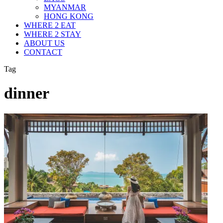
MYANMAR
HONG KONG
WHERE 2 EAT
WHERE 2 STAY
ABOUT US
CONTACT
Tag
dinner