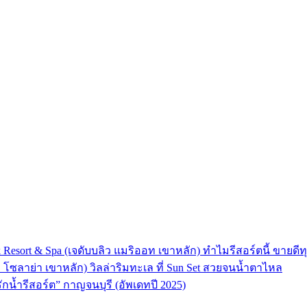
 Resort & Spa (เจดับบลิว แมริออท เขาหลัก) ทำไมรีสอร์ตนี้ ขายดีทุ
ลา โซลาย่า เขาหลัก) วิลล่าริมทะเล ที่ Sun Set สวยจนน้ำตาไหล
“รักน้ำรีสอร์ต” กาญจนบุรี (อัพเดทปี 2025)