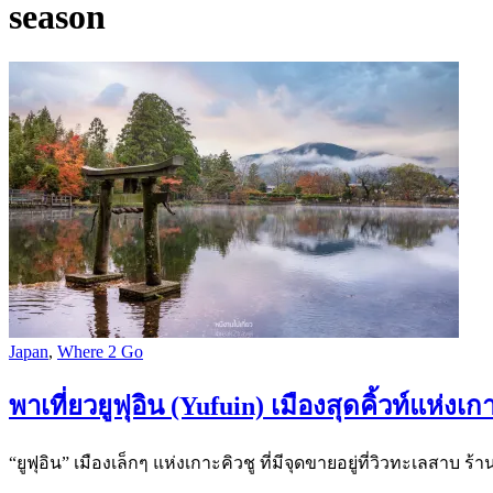
season
Japan
,
Where 2 Go
พาเที่ยวยูฟุอิน (Yufuin) เมืองสุดคิ้วท์แห่งเ
“ยูฟุอิน” เมืองเล็กๆ แห่งเกาะคิวชู ที่มีจุดขายอยู่ที่วิวทะเลสาบ ร้