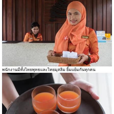
พนักงานมีทั้งไทยพุทธและไทยมุสลิม ยิ้มแย้มกันทุกคน