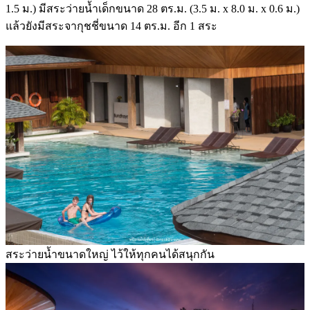
1.5 ม.) มีสระว่ายน้ำเด็กขนาด 28 ตร.ม. (3.5 ม. x 8.0 ม. x 0.6 ม.)
แล้วยังมีสระจากุชชี่ขนาด 14 ตร.ม. อีก 1 สระ
สระว่ายน้ำขนาดใหญ่ ไว้ให้ทุกคนได้สนุกกัน