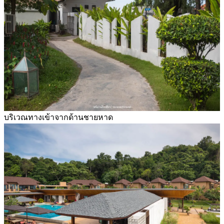
บริเวณทางเข้าจากด้านชายหาด