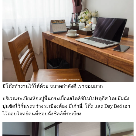
มีโต๊ะทำงานไว้ให้ด้วย ขนาดกำลังดี เราชอบมาก
บริเวณระเบียงห้องปูพื้นกระเบื้องสไตล์ชิโนโปรตุกีส โดยมีผนัง
ปูนขัดไว้กั้นระหว่างระเบียงห้อง มีเก้าอี้, โต๊ะ และ Day Bed เอา
ไว้ตอบโจทย์คนที่ชอบนั่งชิลล์ที่ระเบียง