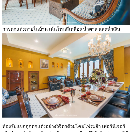
การตกแต่งภายในบ้าน เน้นโทนสีเหลือง น้ำตาล และน้ำเงิน
ห้องรับแขกถูกตกแต่งอย่างวิจิตรด้วยโคมไฟระย้า เฟอร์นิเจอร์