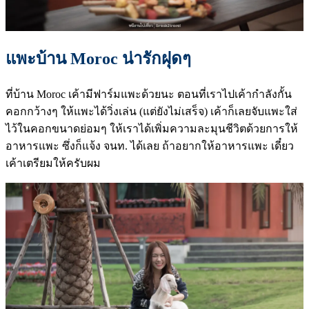
แพะบ้าน Moroc น่ารักฝุดๆ
ที่บ้าน Moroc เค้ามีฟาร์มแพะด้วยนะ ตอนที่เราไปเค้ากำลังกั้น
คอกกว้างๆ ให้แพะได้วิ่งเล่น (แต่ยังไม่เสร็จ) เค้าก็เลยจับแพะใส่
ไว้ในคอกขนาดย่อมๆ ให้เราได้เพิ่มความละมุนชีวิตด้วยการให้
อาหารแพะ ซึ่งก็แจ้ง จนท. ได้เลย ถ้าอยากให้อาหารแพะ เดี๋ยว
เค้าเตรียมให้ครับผม