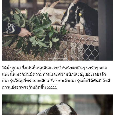
ได้นั่งดูแพะวิ่งเล่นก็สนุกดีนะ ภายใต้หน้าตามึนๆ น่ารักๆ ของ
แพะนั้น พวกมันมีความกวนและความนักเลงอยู่เยอะเลย เจ้า
แพะรุ่นใหญ่นี่พร้อมจะดับเครื่องชนเจ้าแพะรุ่นเล็กได้ทันที ถ้ามี
การแย่งอาหารกันเกิดขึ้น 55555