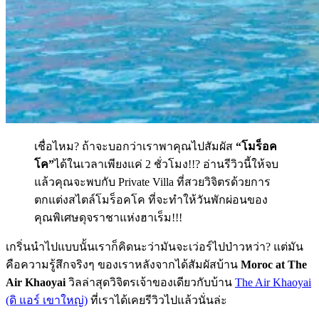
เชื่อไหม? ถ้าจะบอกว่าเราพาคุณไปสัมผัส
“โมร็อค
โค”
ได้ในเวลาเพียงแค่ 2 ชั่วโมง!!? อ่านรีวิวนี้ให้จบ
แล้วคุณจะพบกับ Private Villa ที่สวยวิจิตรด้วยการ
ตกแต่งสไตล์โมร็อคโค ที่จะทำให้วันพักผ่อนของ
คุณพิเศษดุจราชาแห่งฮาเร็ม!!!
เกริ่นนำไปแบบนั้นเราก็คิดนะว่ามันจะเว่อร์ไปป่าวหว่า? แต่มัน
คือความรู้สึกจริงๆ ของเราหลังจากได้สัมผัสบ้าน
Moroc at The
Air Khaoyai
วิลล่าสุดวิจิตรเจ้าของเดียวกับบ้าน
The Air Khaoyai
(ดิ แอร์ เขาใหญ่)
ที่เราได้เคยรีวิวไปแล้วนั่นล่ะ