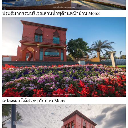
ประติมากรรมบริเวณลานน้ำพุด้านหน้าบ้าน Moroc
แปลงดอกไม้สวยๆ กับบ้าน Moroc