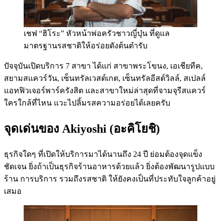
เชฟ “ฮิโระ” หัวหน้าพ่อครัวชาวญี่ปุ่น ที่ดูแล
มาตรฐานรสชาติให้อร่อยดังต้นตำรับ
ปัจจุบันเปิดบริการ 7 สาขา ได้แก่ สาขาพระโขนง, เอเชียทีค,
สยามสแควร์วัน, เซ็นทรัลเวสต์เกต, เซ็นทรัลอีสต์วิลล์, สเปลล์
แอทฟิวเจอร์พาร์ครังสิต และสาขาใหม่ล่าสุดที่จามจุรีสแควร์
ใครใกล้ที่ไหน แวะไปลิ้มรสความอร่อยได้เลยครับ
จุดเด่นของ Akiyoshi (อะคิโยชิ)
ธุรกิจใดๆ ที่เปิดให้บริการมาได้นานถึง 24 ปี ย่อมต้องจุดแข็ง
ชัดเจน ยิ่งถ้าเป็นธุรกิจร้านอาหารด้วยแล้ว ยิ่งต้องพัฒนารูปแบบ
ร้าน การบริการ รวมถึงรสชาติ ให้ยังคงเป็นที่ประทับใจลูกค้าอยู่
เสมอ