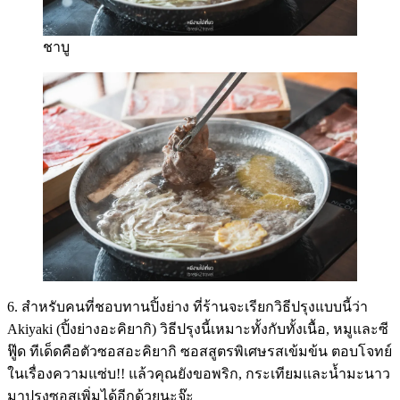
ชาบู
6. สำหรับคนที่ชอบทานปิ้งย่าง ที่ร้านจะเรียกวิธีปรุงแบบนี้ว่า
Akiyaki (ปิ้งย่างอะคิยากิ) วิธีปรุงนี้เหมาะทั้งกับทั้งเนื้อ, หมูและซี
ฟู๊ด ทีเด็ดคือตัวซอสอะคิยากิ ซอสสูตรพิเศษรสเข้มข้น ตอบโจทย์
ในเรื่องความแซ่บ!! แล้วคุณยังขอพริก, กระเทียมและน้ำมะนาว
มาปรุงซอสเพิ่มได้อีกด้วยนะจ๊ะ