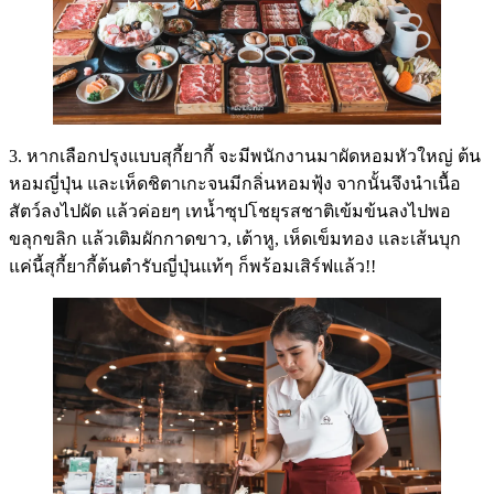
3. หากเลือกปรุงแบบสุกี้ยากี้ จะมีพนักงานมาผัดหอมหัวใหญ่ ต้น
หอมญี่ปุ่น และเห็ดชิตาเกะจนมีกลิ่นหอมฟุ้ง จากนั้นจึงนำเนื้อ
สัตว์ลงไปผัด แล้วค่อยๆ เทน้ำซุปโชยุรสชาติเข้มข้นลงไปพอ
ขลุกขลิก แล้วเติมผักกาดขาว, เต้าหู, เห็ดเข็มทอง และเส้นบุก
แค่นี้สุกี้ยากี้ต้นตำรับญี่ปุ่นแท้ๆ ก็พร้อมเสิร์ฟแล้ว!!