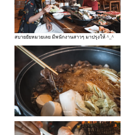
สบายยัยหมวยเลย มีพนักงานสาวๆ มาปรุงให้ ^_^