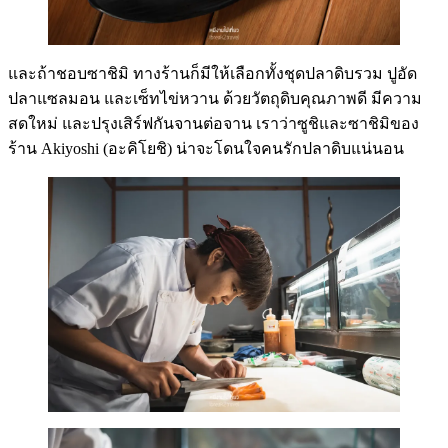
และถ้าชอบซาชิมิ ทางร้านก็มีให้เลือกทั้งชุดปลาดิบรวม ปูอัด
ปลาแซลมอน และเซ็ทไข่หวาน ด้วยวัตถุดิบคุณภาพดี มีความ
สดใหม่ และปรุงเสิร์ฟกันจานต่อจาน เราว่าซูชิและซาชิมิของ
ร้าน Akiyoshi (อะคิโยชิ) น่าจะโดนใจคนรักปลาดิบแน่นอน