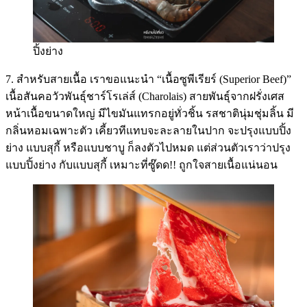
ปิ้งย่าง
7. สำหรับสายเนื้อ เราขอแนะนำ “เนื้อซูพีเรียร์ (Superior Beef)”
เนื้อสันคอวัวพันธุ์ชาร์โรเล่ส์ (Charolais) สายพันธุ์จากฝรั่งเศส
หน้าเนื้อขนาดใหญ่ มีไขมันแทรกอยู่ทั่วชิ้น รสชาตินุ่มชุ่มลิ้น มี
กลิ่นหอมเฉพาะตัว เคี้ยวทีแทบจะละลายในปาก จะปรุงแบบปิ้ง
ย่าง แบบสุกี้ หรือแบบชาบู ก็ลงตัวไปหมด แต่ส่วนตัวเราว่าปรุง
แบบปิ้งย่าง กับแบบสุกี้ เหมาะที่ซู๊ดด!! ถูกใจสายเนื้อแน่นอน