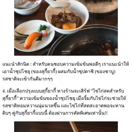
แนะนำสักนิด : สำหรับคนชอบความเข้มข้นพอดีๆ เราแนะนำให้
เอาน้ำซุปโชยุ (ของสุกี้ยากี้) ผสมกับน้ำซุปดาชิ (ของชาบู)
รสชาติจะเข้ากันดีมากๆๆ
4. เมื่อเลือกปรุงแบบสุกี้ยากี้ ทางร้านจะเสิร์ฟ “ไข่ไก่สดสำหรับ
สุกี้ยากี้” ความเข้มข้นของน้ำซุปโชยุ เมื่อจิ้มกับไข่ไก่จะช่วยให้
รสชาติหอมหวานนุ่มนวลขึ้น และไข่ไก่ที่สดสะอาดพอจะทาน
ดิบๆ คู่กับสุกี้ยากี้แบบนี้ ต้องผ่านการคัดพิเศษเท่านั้น!!