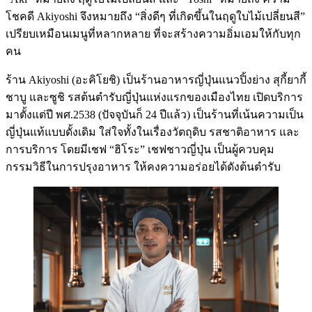
โชคดี Akiyoshi จึงหมายถึง “สิ่งดีๆ ที่เกิดขึ้นในฤดูใบไม้เปลี่ยนสี”
เปรียบเหมือนเมนูที่หลากหลาย ที่จะสร้างความอิ่มเอมให้กับทุก
คน
ร้าน Akiyoshi (อะคิโยชิ) เป็นร้านอาหารญี่ปุ่นแนวปิ้งย่าง สุกี้ยากี้
ชาบู และซูชิ รสต้นตำรับญี่ปุ่นแห่งแรกของเมืองไทย เปิดบริการ
มาตั้งแต่ปี พศ.2538 (ปัจจุบันก็ 24 ปีแล้ว) เป็นร้านที่เน้นความเป็น
ญี่ปุ่นแท้แบบดั้งเดิม ใส่ใจทั้งในเรื่องวัตถุดิบ รสชาติอาหาร และ
การบริการ โดยมีเชฟ “ฮิโระ” เชฟชาวญี่ปุ่น เป็นผู้ควบคุม
กรรมวิธีในการปรุงอาหาร ให้คงความอร่อยได้ดังต้นตำรับ