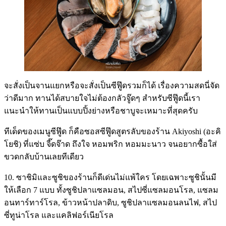
จะสั่งเป็นจานแยกหรือจะสั่งเป็นซีฟู๊ดรวมก็ได้ เรื่องความสดนี่จัด
ว่าดีมาก ทานได้สบายใจไม่ต้องกลัวจู๊ดๆ สำหรับซีฟู๊ดนี้เรา
แนะนำให้ทานเป็นแบบปิ้งย่างหรือชาบูจะเหมาะที่สุดครับ
ทีเด็ดของเมนูซีฟู๊ด ก็คือซอสซีฟู๊ดสูตรลับของร้าน Akiyoshi (อะคิ
โยชิ) ที่แซ่บ จี๊ดจ๊าด ถึงใจ หอมพริก หอมมะนาว จนอยากซื้อใส่
ขวดกลับบ้านเลยทีเดียว
10. ซาชิมิและซูชิของร้านก็ดีเด่นไม่แพ้ใคร โดยเฉพาะซูชินั้นมี
ให้เลือก 7 แบบ ทั้งซูชิปลาแซลมอน, สไปซี่แซลมอนโรล, แซลม
อนทาร์ทาร์โรล, ข้าวหน้าปลาดิบ, ซูชิปลาแซลมอนลนไฟ, สไป
ซี่ทูน่าโรล และแคลิฟอร์เนียโรล