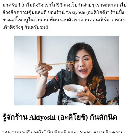
มาครับ!! ถ้าไม่ดีจริง เราไม่รีวิวลงเว็บกันง่ายๆ เราจะพาคุณไป
ล้วงลึกความคุ้มและดี ของร้าน “Akiyoshi (อะคิโยชิ)” ร้านปิ้ง
ย่าง-สุกี้-ชาบูในตำนาน ที่คนรอบตัวเราล้วนคอนเฟิร์ม ว่าของ
เค้าดีจริงๆ กันครับผม!!
รู้จักร้าน Akiyoshi (อะคิโยชิ) กันสักนิด
“Aki” หมายถึง ฤดูใบไม้เปลี่ยนสี และ “Yoshi” หมายถึง ความ