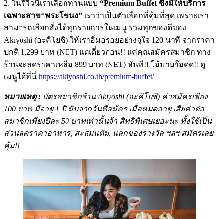
2. ในรีวิวนี้เราเลือกทานแบบ
“Premium Buffet ซึ่งมีให้บริการ
เฉพาะสาขาพระโขนง”
เราว่าเป็นตัวเลือกที่คุ้มที่สุด เพราะเรา
สามารถเลือกสั่งได้ทุกรายการในเมนู รวมทุกของดีของ
Akiyoshi (อะคิโยชิ) ให้เราอิ่มอร่อยอย่างจุใจ 120 นาที จากราคา
ปกติ 1,299 บาท (NET) แต่เดี๋ยวก่อน!! แค่คุณสมัครสมาชิก ทาง
ร้านจะลดราคาเหลือ 899 บาท (NET) ทันที!! โอ้มายก๊อดด!! ดู
เมนูได้ที่นี่
https://akiyoshi.co.th/premium-buffet/
หมายเหตุ :
บัตรสมาชิกร้าน Akiyoshi (อะคิโยชิ) ค่าสมัครเพียง
100 บาท มีอายุ 1 ปี นับจากวันที่สมัคร เมื่อหมดอายุ เสียค่าต่อ
สมาชิกเพียงปีละ 50 บาทเท่านั้นจ้า สิทธิพิเศษเยอะนะ ทั้งใช้เป็น
ส่วนลดราคาอาหาร, สะสมแต้ม, แลกของรางวัล ฯลฯ สมัครเลย
คุ้ม!!