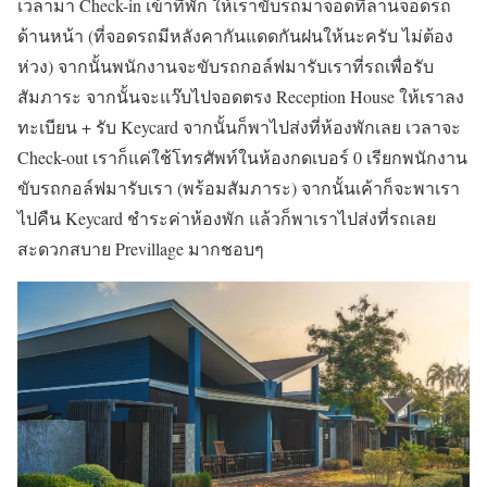
เวลามา Check-in เข้าที่พัก ให้เราขับรถมาจอดที่ลานจอดรถ
ด้านหน้า (ที่จอดรถมีหลังคากันแดดกันฝนให้นะครับ ไม่ต้อง
ห่วง) จากนั้นพนักงานจะขับรถกอล์ฟมารับเราที่รถเพื่อรับ
สัมภาระ จากนั้นจะแว๊บไปจอดตรง Reception House ให้เราลง
ทะเบียน + รับ Keycard จากนั้นก็พาไปส่งที่ห้องพักเลย เวลาจะ
Check-out เราก็แค่ใช้โทรศัพท์ในห้องกดเบอร์ 0 เรียกพนักงาน
ขับรถกอล์ฟมารับเรา (พร้อมสัมภาระ) จากนั้นเค้าก็จะพาเรา
ไปคืน Keycard ชำระค่าห้องพัก แล้วก็พาเราไปส่งที่รถเลย
สะดวกสบาย Previllage มากชอบๆ