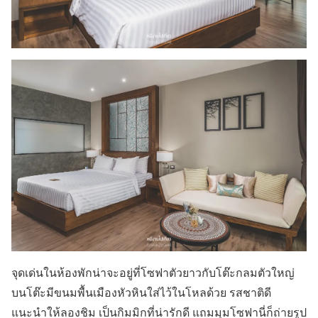
จุดเด่นในห้องพักน่าจะอยู่ที่โซฟาตัวยาวกับโต๊ะกลมตัวใหญ่
บนโต๊ะมีขนมพื้นเมืองหัวหินใส่ไว้ในโหลด้วย รสชาติดี
แนะนำให้ลองชิม เป็นกิมมิกที่น่ารักดี แถมมุมโซฟานี่ก็ถ่ายรูป