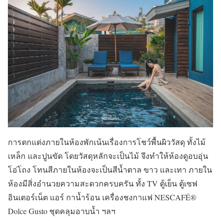
การตกแต่งภายในห้องพักเน้นเรื่องการโชว์พื้นผิววัสดุ ทั้งไม้
เหล็ก และปูนขัด โดยวัสดุหลักจะเป็นไม้ จึงทำให้ห้องดูอบอุ่น
โอ่โถง โทนสีภายในห้องจะเป็นสีน้ำตาล ขาว และเทา ภายใน
ห้องมีสิ่งอำนวยความสะดวกครบครัน ทั้ง TV ตู้เย็น ตู้เซฟ
อินเตอร์เน็ต แอร์ กาน้ำร้อน เครื่องชงกาแฟ NESCAFÉ®
Dolce Gusto ชุดคลุมอาบน้ำ ฯลฯ