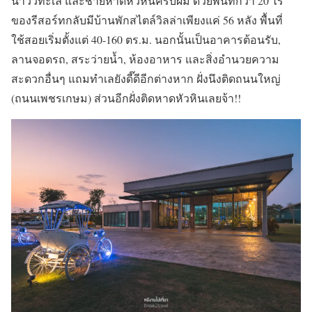
น้ำวิวทะเล และชายหาดหัวหินครับผม ด้วยพื้นที่กว่า 20 ไร่
ของรีสอร์ทกลับมีบ้านพักสไตล์วิลล่าเพียงแค่ 56 หลัง พื้นที่
ใช้สอยเริ่มตั้งแต่ 40-160 ตร.ม. นอกนั้นเป็นอาคารต้อนรับ,
ลานจอดรถ, สระว่ายน้ำ, ห้องอาหาร และสิ่งอำนวยความ
สะดวกอื่นๆ แถมทำเลยังดี๊ดีอีกต่างหาก ฝั่งนึงติดถนนใหญ่
(ถนนเพชรเกษม) ส่วนอีกฝั่งติดหาดหัวหินเลยจ้า!!