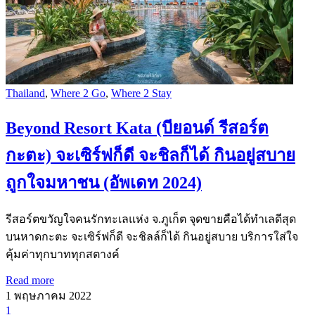
Thailand
,
Where 2 Go
,
Where 2 Stay
Beyond Resort Kata (บียอนด์ รีสอร์ต
กะตะ) จะเซิร์ฟก็ดี จะชิลก็ได้ กินอยู่สบาย
ถูกใจมหาชน (อัพเดท 2024)
รีสอร์ตขวัญใจคนรักทะเลแห่ง จ.ภูเก็ต จุดขายคือได้ทำเลดีสุด
บนหาดกะตะ จะเซิร์ฟก็ดี จะชิลล์ก็ได้ กินอยู่สบาย บริการใส่ใจ
คุ้มค่าทุกบาททุกสตางค์
Read more
1 พฤษภาคม 2022
1