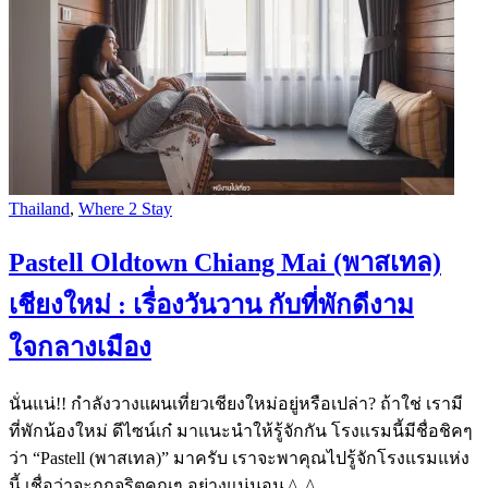
Thailand
,
Where 2 Stay
Pastell Oldtown Chiang Mai (พาสเทล)
เชียงใหม่ : เรื่องวันวาน กับที่พักดีงาม
ใจกลางเมือง
นั่นแน่!! กำลังวางแผนเที่ยวเชียงใหม่อยู่หรือเปล่า? ถ้าใช่ เรามี
ที่พักน้องใหม่ ดีไซน์เก๋ มาแนะนำให้รู้จักกัน โรงแรมนี้มีชื่อชิคๆ
ว่า “Pastell (พาสเทล)” มาครับ เราจะพาคุณไปรู้จักโรงแรมแห่ง
นี้ เชื่อว่าจะถูกจริตคุณๆ อย่างแน่นอน ^_^