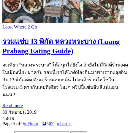
Laos
,
Where 2 Go
รวมแซ่บ 13 พิกัด หลวงพระบาง (Luang
Prabang Eating Guide)
จะเที่ยว “หลวงพระบาง” ให้สนุกได้ยังไง ถ้ายังไม่มีลิสต์ร้านเด็ด
ในเมืองนี้!!? มาครับ รอบนี้เราได้ไกด์ท้องถิ่นมาพาเราตะลุยกิน
กับ 13 พิกัดเด็ด ตั้งแต่ร้านแบกะดิน ไปจนถึงร้านไฮโซใน
โรงแรม 5 ดาวกันเลยทีเดียว โฮะๆ ทริปนี้แซ่บอีหลีแน่นอน
นนน!!!
Read more
30 กันยายน 2019
45819
Page 5 of 9
« First
«
...
3
4
5
6
7
...
»
Last »