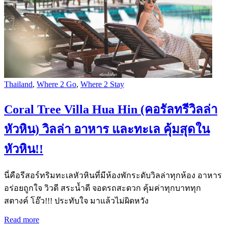
Thailand
,
Where 2 Go
,
Where 2 Stay
Coral Tree Villa Hua Hin (คอรัลทรีวิลล่า
หัวหิน) วิลล่า อาหาร และทะเล คุ้มสุดใน
หัวหิน!!
นี่คือรีสอร์ทริมทะเลหัวหินที่มีห้องพักระดับวิลล่าทุกห้อง อาหาร
อร่อยถูกใจ วิวดี สระน้ำดี จอดรถสะดวก คุ้มค่าทุกบาททุก
สตางค์ โอ๊ว!!! ประทับใจ มาแล้วไม่ผิดหวัง
Read more