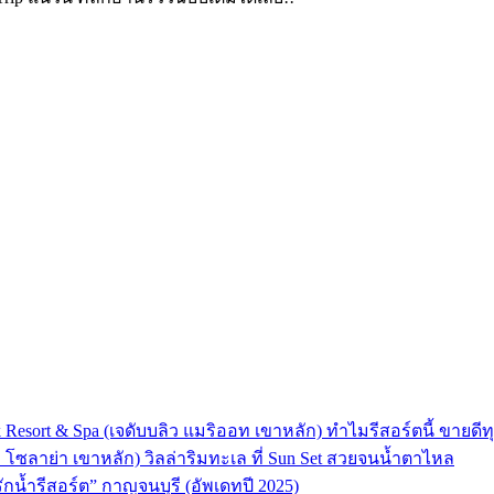
 Resort & Spa (เจดับบลิว แมริออท เขาหลัก) ทำไมรีสอร์ตนี้ ขายดีทุ
ลา โซลาย่า เขาหลัก) วิลล่าริมทะเล ที่ Sun Set สวยจนน้ำตาไหล
“รักน้ำรีสอร์ต” กาญจนบุรี (อัพเดทปี 2025)