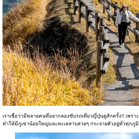
เราเชื่อว่ามีหลายคนที่อยากลองขับรถเที่ยวญี่ปุ่นดูสักครั้ง!! เพ
ทำให้มีภูเขาน้อยใหญ่และทะเลสาบสวยๆ กระจายตัวอยู่ทั่วทุกภูมิภาค