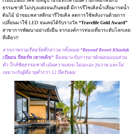
เรียงเป็นแถวคล้ายหมู่บ้านริมทะเล เน้นความกลมกลืนกับ
ธรรมชาติ ไม่ปรุงแต่งจนเกินพอดี มีการรีไซเคิลน้ำเสียมารดน้ำ
ต้นไม้ นำขยะพลาสติกมารีไซเคิล ลดการใช้พลังงานด้วยการ
เปลี่ยนมาใช้ LED จนเคยได้รับรางวัล
“Travelife Gold Award”
สาขาการพัฒนาอย่างยั่งยืน จากองค์การท่องเที่ยวระดับโลกเลย
ทีเดียว!!
จากภาพรวมรีสอร์ตที่กล่าวมาทั้งหมด
“Beyond Resort Khaolak
(บียอน รีสอร์ท เขาหลัก)”
จึงเหมาะกับการมาพักผ่อนแบบส่วน
ตัว ใกล้ชิดธรรมชาติ เน้นความสงบ ไม่เอะอะวุ่นวาย และไม่
เหมาะกับผู้ที่อายุต่ำกว่า 12 ปีครับผม