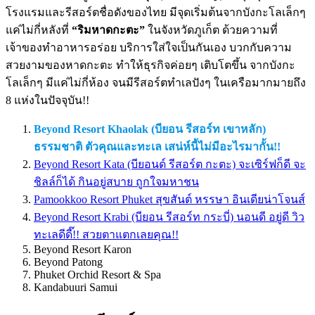
โรงแรมและรีสอร์ตชื่อดังของไทย มีจุดเริ่มต้นจากบังกะโลเล็กๆ
แค่ไม่กี่หลังที่
“ริมหาดกะตะ”
ในจังหวัดภูเก็ต ด้วยความที่
เจ้าของทำอาหารอร่อย บริการใส่ใจเป็นกันเอง บวกกับความ
สวยงามของหาดกะตะ ทำให้ธุรกิจค่อยๆ เติบโตขึ้น จากบังกะ
โลเล็กๆ มีแค่ไม่กี่ห้อง จนมีรีสอร์ตทำเลปังๆ ในเครือมากมายถึง
8 แห่งในปัจจุบัน!!
Beyond Resort Khaolak (บียอน รีสอร์ท เขาหลัก)
ธรรมชาติ ตัวคุณและทะเล เสน่ห์นี้ไม่มีอะไรมากั้น!!
Beyond Resort Kata (บียอนด์ รีสอร์ต กะตะ) จะเซิร์ฟก็ดี จะ
ชิลล์ก็ได้ กินอยู่สบาย ถูกใจมหาชน
Pamookkoo Resort Phuket สุขสันต์ หรรษา อินเดียน่าโจนส์
Beyond Resort Krabi (บียอน รีสอร์ท กระบี่) นอนดี อยู่ดี วิว
ทะเลดีดี๊!! สวยตาแตกเลยคุณ!!
Beyond Resort Karon
Beyond Patong
Phuket Orchid Resort & Spa
Kandabuuri Samui