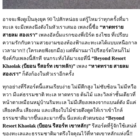
อาจจะฟังดูเป็นลุงยุค 90 ไปสักหน่อย แต่รู้ไหมว่าทุกครั้งที่มา
ทะเล จะมีเพลงนึงดังในหัวเราเสมอ เพลงนี้ชื่อ
“หาดทราย
สายลม สองเรา”
เพลงอัลบั้มแรกของพี่เบิร์ด ธงไชย ที่เปรียบ
ความรักกับความสวยงามของท้องฟ้าและทะเลได้แบบเหนือกาล
เวลามาก!! (ใครเคยฟังยกมือ) แต่ที่ผ่านมาไปรีสอร์ตไหนก็ไม่
ซิงค์กับเพลงนี้สักที จนกระทั่งได้มาเจอที่นี่
“Beyond Resort
Khaolak (บียอน รีสอร์ท เขาหลัก)”
เพลง
“หาดทราย สายลม
สองเรา”
ก็ดังก้องในหัวเราอีกครั้ง
ทุกอย่างที่รีสอร์ตนี้แสนเรียบง่าย ไม่มีตึกสูง ไม่ซับซ้อน ไม่มีหวือ
หวา มีแค่ธรรมชาติ ทะเล หาดทราย ต้นไม้ และวิลล่าชั้นเดียวที่
หน้าตาเหมือนหมู่บ้านริมทะเล ไม่มีเสียงเพลงจากแบนด์ดัง มีแค่
เสียงคลื่น เสียงลม และเสียงใบไม้ช่วยดึงดูดให้เราเข้าใกล้
ธรรมชาติมากขึ้นและมากขึ้น นี่แหล่ะตัวตนของ
“Beyond
Resort Khaolak (บียอน รีสอร์ท เขาหลัก)”
รีสอร์ตที่รู้จักใช้เสน่ห์
ของทะเลและธรรมชาติมาตรึงใจคุณไว้ที่หาดเขาหลักแห่งนี้!!