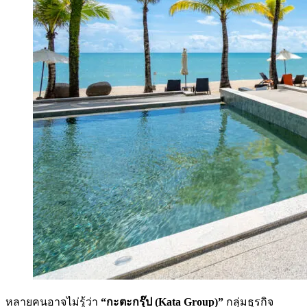
หลายคนอาจไม่รู้ว่า
“กะตะกรุ๊ป (Kata Group)”
กลุ่มธุรกิจ