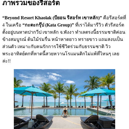
ภาพรวมของรีสอร์ต
“Beyond Resort Khaolak (บียอน รีสอร์ท เขาหลัก)”
คือรีสอร์ตที่
4 ในเครือ
“กะตะกรุ๊ป (Kata Group)”
ที่เราได้มารีวิว ตัวรีสอร์ต
ตั้งอยู่บนหาดปากวีป เขาหลัก จ.พังงา ทำเลตรงนี้ธรรมชาติค่อน
ข้างสมบูรณ์ ต้นไม้ร่มรื่น หน้าหาดยาว ทรายขาว แถมสงบเป็น
ส่วนตัว เหมาะกับคนรักการใช้ชีวิตร่วมกับธรรมชาติ วิว
พระอาทิตย์ตกที่หาดนี้สวยหวานโรแมนติกไม่แพ้ที่ไหนๆ เลย
ล่ะ!!