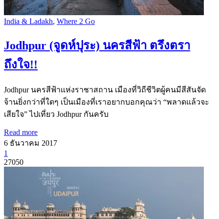
India & Ladakh
,
Where 2 Go
Jodhpur (จูดห์ปุระ) นครสีฟ้า ตรึงตรา
ถึงใจ!!
Jodhpur นครสีฟ้าแห่งราชาสถาน เมืองที่วิถีชีวิตผู้คนมีสีสันจัด
จ้านยิ่งกว่าที่ใดๆ เป็นเมืองที่เราอยากบอกคุณว่า “พลาดแล้วจะ
เสียใจ” ไปเที่ยว Jodhpur กันครับ
Read more
6 ธันวาคม 2017
1
27050