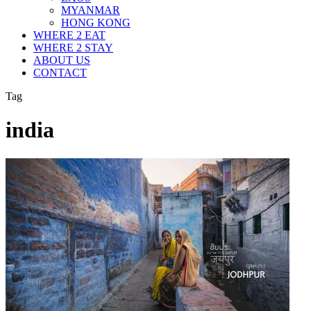
MYANMAR
HONG KONG
WHERE 2 EAT
WHERE 2 STAY
ABOUT US
CONTACT
Tag
india