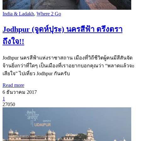
India & Ladakh
,
Where 2 Go
Jodhpur (จูดห์ปุระ) นครสีฟ้า ตรึงตรา
ถึงใจ!!
Jodhpur นครสีฟ้าแห่งราชาสถาน เมืองที่วิถีชีวิตผู้คนมีสีสันจัด
จ้านยิ่งกว่าที่ใดๆ เป็นเมืองที่เราอยากบอกคุณว่า “พลาดแล้วจะ
เสียใจ” ไปเที่ยว Jodhpur กันครับ
Read more
6 ธันวาคม 2017
1
27050