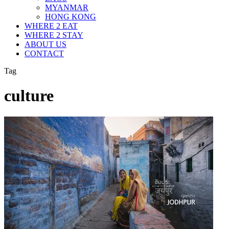
MYANMAR
HONG KONG
WHERE 2 EAT
WHERE 2 STAY
ABOUT US
CONTACT
Tag
culture