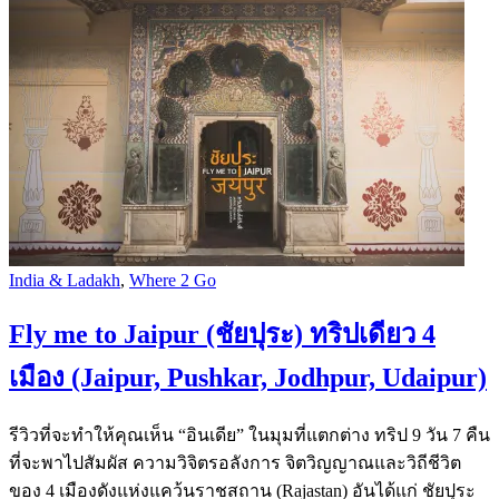
India & Ladakh
,
Where 2 Go
Fly me to Jaipur (ชัยปุระ) ทริปเดียว 4
เมือง (Jaipur, Pushkar, Jodhpur, Udaipur)
รีวิวที่จะทำให้คุณเห็น “อินเดีย” ในมุมที่แตกต่าง ทริป 9 วัน 7 คืน
ที่จะพาไปสัมผัส ความวิจิตรอลังการ จิตวิญญาณและวิถีชีวิต
ของ 4 เมืองดังแห่งแคว้นราชสถาน (Rajastan) อันได้แก่ ชัยปุระ