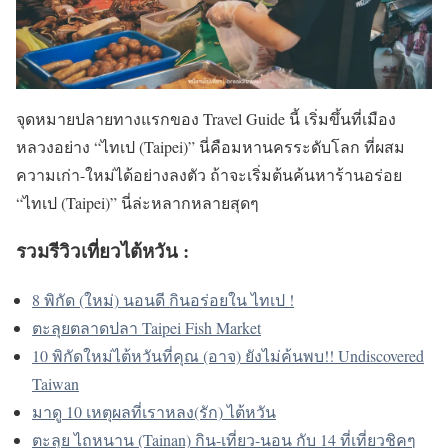
จุดหมายปลายทางแรกของ Travel Guide นี้ เริ่มขึ้นที่เมือง
หลวงอย่าง “ไทเป (Taipei)” นี่คือมหานครระดับโลก ที่ผสม
ความเก่า-ใหม่ได้อย่างลงตัว ถ้าจะเริ่มต้นค้นหาร้านอร่อย
“ไทเป (Taipei)” นี่ล่ะหลากหลายสุดๆ
รวมรีวิวเที่ยวไต้หวัน :
8 พิกัด (ใหม่) นอนดี กินอร่อยใน ไทเป !
ตะลุยตลาดปลา Taipei Fish Market
10 พิกัดใหม่ไต้หวันที่คุณ (อาจ) ยั
ง
ไม่ค้นพบ!! Undiscovered
Taiwan
มาดู 10 เหตุผลที่เราหลง(รัก) ไต้หวัน
ตะลุย ไถหนาน (Tainan) กิน-เที่ยว-นอน กับ 14 ที่เที่ยวชิคๆ