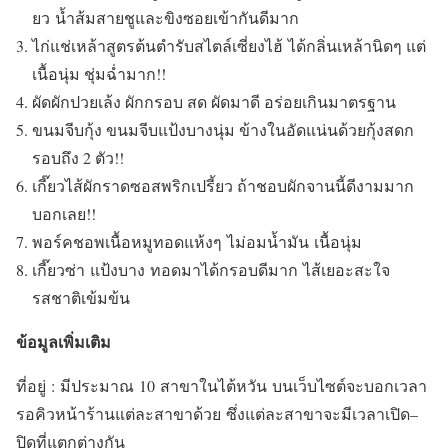
ยว
น้ำส้มสายชูและขิงซอยเข้ากันดีมาก
ไก่แช่เหล้าสูตรต้นตำรับสไตล์เซี่ยงไฮ้
ได้กลิ่นเหล้านิด
ๆ แต่
เนื้อนุ่ม ชุ่มฉ่ำมาก!!
ผัดผักปวยเล้ง ผักกรอบ สด ผัดมาดี อร่อยเกินมาตรฐาน
ขนมจีบกุ้ง ขนมจีบแป้งบางนุ่ม ข้างในอัดแน่นด้วยกุ้งสดก
รอบถึง 2 ตัว!!
เกี๊ยวไส้ผักราดซอสพริกเปรี้ยว ถ้าชอบผักจานนี้ดีงามมาก
บอกเลย!!
พอร์คชอพเนื้อหมูทอดแห้งๆ
ไม่อมน้ำมัน
เนื้อนุ่ม
เกี๊ยวซ่า
แป้งบาง
ทอดมาได้กรอบดีมาก
ไส้เยอะสะใจ
รสชาติเข้มข้น
ข้อมูลเพิ่มเติม
ที่อยู่
:
มีประมาณ
10
สาขาในไต้หวัน
บนเว็บไซต์จะบอกเวลา
รอคิวหน้าร้านแต่ละสาขาด้วย
ซึ่งแต่ละสาขาจะมีเวลาเปิด
–
ปิดที่แตกต่างกัน