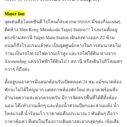
Mayer Inn
จุดเด่นคือโลเคชั่นดี ไปไหนก็สะดวกมากกกก มีของกินแน่นๆ
ติดห้าง Shin Kong Mitsukoshi Taipei Station!!! โรงแรมตั้งอยู่
ตรงข้ามสถานี Taipei Main Station เดินลงทางออก Z2 ข้าม
ถนนก็ถึงโรงแรมแล้วค่ะ เป็นจุดศูนย์กลางในการคมนาคมไม่
ว่าจะเป็นรถไฟ รถไฟความเร็วสูง และรถไฟใต้ดิน ห่างจาก
Xiemending แค่รถไฟฟ้าใต้ดินไป 1 สถานี หรือเดินไปกิโลเมตร
กว่าๆ ก็ถึงค่ะ
ตั้งอยู่บนอาคารมีแผนกต้อนรับเปิดตลอด 24 ชม แม้ขนาดห้อง
พักจะไม่ได้ใหญ่มาก แต่สภาพห้องพักใหม่ สะอาด พร้อมสิ่ง
อำนวยความสะดวกครบครัน มีการจัดสรรพื้นที่ได้ดีทั้งห้อง
นอน โต๊ะทำงานเล็กๆ และห้องน้ำส่วนเปียกและส่วนแห้ง น้ำ
ไหลแรงดี น้ำร้อนเร็ว ราคาต่อคืนประมาณ 2 พันต้นๆ ถือว่า
ราคาคุ้มค่า ดีเด่นในเรื่องการเดินทางสะดวกสุดๆค่ะ (ข้อเสีย