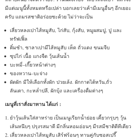
มีแต่เมนูนี้ทั้งหมดหรือเปล่า บอกเลยว่าเค้ามีเมนูอื่นๆ อีกเยอะ
ครับ แถมรสชาติอร่อยซะด้วย ไม่ว่าจะเป็น
เสี่ยวหลงเปาไส้หมูสับ,
ไก่สับ,
กุ้งสับ,
หมูผสมปู,
ปู
และ
ทรัฟเฟิ้ล
ติ๋มซำ
,
ซาลาเปามีไส้หมูสับ
เห็ด
ถั่วแดง
ขนมจีบ
ซุปไก่
เนื้อ
แกงจืด
วุ้นเส้นน้ำ
บะหมี่
–
เกี๊ยวหน้าต่างๆ
ของหวาน
–
บะจ่าง
ผัดผัก
มีให้เลือกทั้งผัก
ปวยเล้ง
.
ผักกาดไต้หวัน
,
ถั่ว
ลันเตา
,
กะหล่ำปลี
,
ผักบุ้ง
และเครื่องดื่มต่างๆ
เมนูที่เราสั่งมาทาน ได้แก่
:
ยำวุ้นเส้นใส่สาหร่าย เป็นเมนูเรียกน้ำย่อย เคี้ยวกรุบๆ
วุ้น
เส้นหนึบๆ ปรุงรสมาดี มีกลิ่นหอมอ่อนๆ มีรสมีชาติดีทีเดียว
เสี่ยวหลงเปาไส้หมูสับ เสิร์ฟร้อนๆ ทานคู่กับซอสเปรี๊