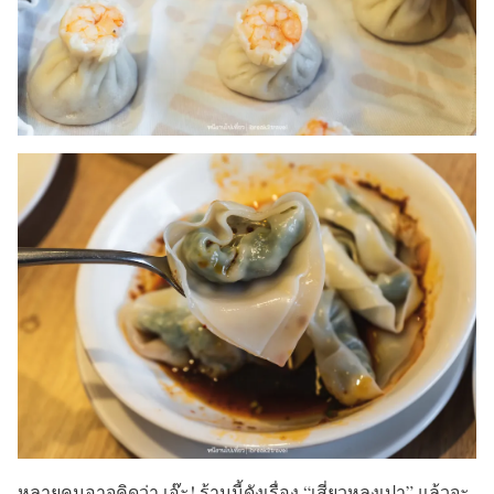
หลายคนอาจคิดว่า เอ๊ะ! ร้านนี้ดังเรื่อง “เสี่ยวหลงเปา” แล้วจะ