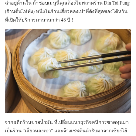
ฉ่ำอยู่ด้านใน ถ้าชอบเมนูนี้คุณต้องไม่พลาดร้าน Din Tai Fung
(ร้านติ่นไท่ฟ่ง) หนึ่งในร้านเสี่ยวหลงเปาที่ดังที่สุดของไต้หวัน
ที่เปิดให้บริการมานานกว่า 48 ปี!!
จากอดีตร้านขายน้ำมัน ที่เปลี่ยนแนวธุรกิจหนีการขาดทุนมา
เป็นร้าน “เสี่ยวหลงเปา” และจ้างเชฟต้นตำรับมาจากเซี่ยงไฮ้