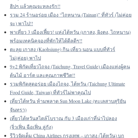
ฮิปๆ แล้วคุณจะหลงรัก!!
รวม 24 ร้านอร่อย เมือง “ไถหนาน (Tainan)” ที่ทัวร์ (ไม่ค่อย
จะ) พาไป!!
พาเที่ยว 3 เมืองเฟี้ยว! แห่งไต้หวัน (เกาสง, ผิงตง, ไถหนาน)
พร้อมเทคนิคจองที่พักให้ได้ดีลดีๆ!!
ตะลุย เกาสง (Kaohsiung) กิน-เที่ยว-นอน แบบที่ทัวร์
ไม่(ค่อย) พาไป
9+2 พิกัดเที่ยวไถจง (Taichung, Travel Guide) เมืองแห่งผู้คน
ต้นไม้ อาร์ต และคุณภาพชีวิต!!
รวมพิกัดสุดอร่อย เมืองไถจง, ไต้หวัน (Taichung Ultimate
Food Guide, Taiwan) ที่ทัวร์ไม่พาคุณไป
เที่ยวไต้หวัน ห้ามพลาด Sun Moon Lake (ทะเลสาบสุริยัน
จันทรา)
เที่ยวไต้หวันสไตล์โบราณ กับ 3 เมืองเก่าที่น่าไปลอง
(จิ่วเฟิ่น ฉือเฟิ่น ลู่กัง)
รีวิวจัดเต็ม China Airlines กรุงเทพ – เกาสง (ไต้หวัน) บุก