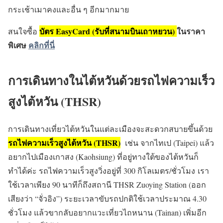
กระเช้าเมาคงและอื่น ๆ อีกมากมาย
บัตร EasyCard (รับที่สนามบินเถาหยวน)
ในราคา
สนใจซื้อ
พิเศษ
คลิกที่นี่
การเดินทางในไต้หวันด้วยรถไฟความเร็ว
สูงไต้หวัน (THSR)
การเดินทางเที่ยวไต้หวันในแต่ละเมืองจะสะดวกสบายขึ้นด้วย
รถไฟความเร็วสูงไต้หวัน (THSR)
เช่น จากไทเป (Taipei) แล้ว
อยากไปเมืองเกาสง (Kaohsiung) ที่อยู่ทางใต้ของไต้หวันก็
ทำได้ค่ะ รถไฟความเร็วสูง
วิ่งอยู่ที่ 300 กิโลเมตร/ชั่วโมง
เรา
ใช้เวลาเพียง 90 นาทีก็ถึงสถานี THSR Zuoying Station (ออก
เสียงว่า “จั่วอิง”) ระยะเวลาขับรถปกติใช้เวลาประมาณ 4.30
ชั่วโมง แล้วขากลับอยากแวะเที่ยวไถหนาน (Tainan) เพิ่มอีก