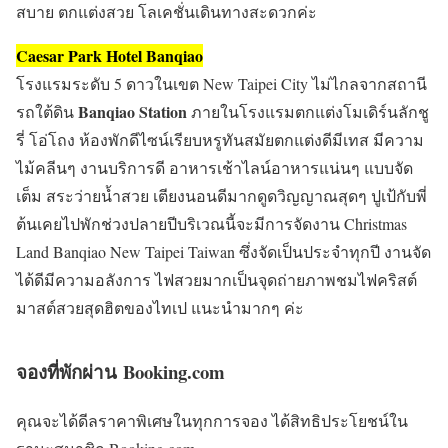
สบาย ตกแต่งสวย โลเคชั่นเดินทางสะดวกค่ะ
Caesar Park Hotel Banqiao
โรงแรมระดับ 5 ดาวในเขต New Taipei City ไม่ไกลจากสถานี
Banqiao Station
รถใต้ดิน
ภายในโรงแรมตกแต่งโมเดิร์นลักชู
รี่ โอ่โถง ห้องพักดีไซน์เรียบหรูทันสมัยตกแต่งดีมีเทส มีความ
ไม้คลีนๆ งานบริการดี อาหารเช้าไลน์อาหารแน่นๆ แบบจัด
เต็ม สระว่ายน้ำสวย เตียงนอนดีมากดูดวิญญาณสุดๆ ปูเป้กับพี่
ต้นเคยไปพักช่วงปลายปีบริเวณนี้จะมีการจัดงาน Christmas
Land Banqiao New Taipei Taiwan ซึ่งจัดเป็นประจำทุกปี งานจัด
ได้ดีมีความอลังการ ไฟสวยมากเป็นจุดถ่ายภาพชมไฟคริสต์
มาสต์สวยสุดฮิตของไทเป แนะนำมากๆ ค่ะ
จองที่พักผ่าน
Booking.com
คุณจะได้ดีลราคาพิเศษในทุกการจอง ได้สิทธิประโยชน์ใน